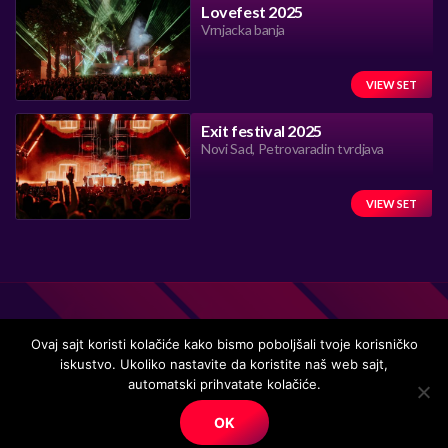
Lovefest 2025
Vrnjacka banja
VIEW SET
Exit festival 2025
Novi Sad, Petrovaradin tvrdjava
VIEW SET
Ovaj sajt koristi kolačiće kako bismo poboljšali tvoje korisničko
iskustvo. Ukoliko nastavite da koristite naš web sajt,
Handmade in Serbia 15 years ago, while listening to the great
automatski prihvatate kolačiće.
music.
OK
© Copyright. All right reserved.