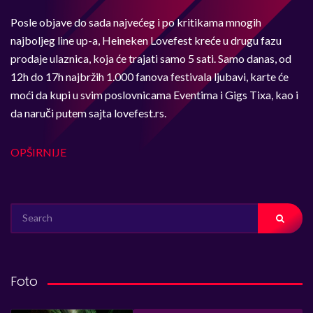
Posle objave do sada najvećeg i po kritikama mnogih
najboljeg line up-a, Heineken Lovefest kreće u drugu fazu
prodaje ulaznica, koja će trajati samo 5 sati. Samo danas, od
12h do 17h najbržih 1.000 fanova festivala ljubavi, karte će
moći da kupi u svim poslovnicama Eventima i Gigs Tixa, kao i
da naruči putem sajta lovefest.rs.
OPŠIRNIJE
SEARCH
FOR:
Foto