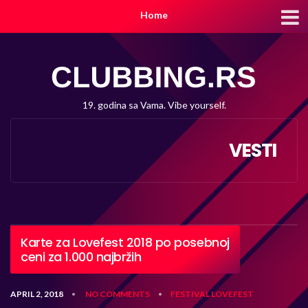
Home
19. godina sa Vama. Vibe yourself.
VESTI
Karte za Lovefest 2018 po posebnoj
ceni za 1.000 najbržih
APRIL 2, 2018
NO COMMENTS
FESTIVAL
LOVEFEST
•
•