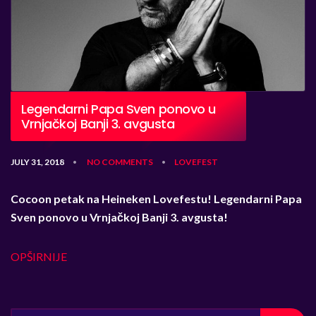
Legendarni Papa Sven ponovo u
Vrnjačkoj Banji 3. avgusta
JULY 31, 2018
NO COMMENTS
LOVEFEST
•
•
Cocoon petak na Heineken Lovefestu!
Legendarni Papa
Sven ponovo u Vrnjačkoj Banji 3. avgusta!
OPŠIRNIJE
SEARCH