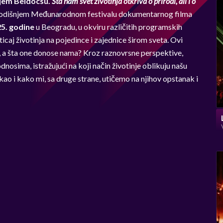
šnjem Beldocsu.
Šta nam svet životinja otkriva o prirodi, ali i o
dišnjem Međunarodnom festivalu dokumentarnog filma
25. godine
u Beogradu, u okviru različitih programskih
uticaj životinja na pojedince i zajednice širom sveta. Ovi
a, a šta one donose nama? Kroz raznovrsne perspektive,
nosima, istražujući na koji način životinje oblikuju našu
kao i kako mi, sa druge strane, utičemo na njihov opstanak i