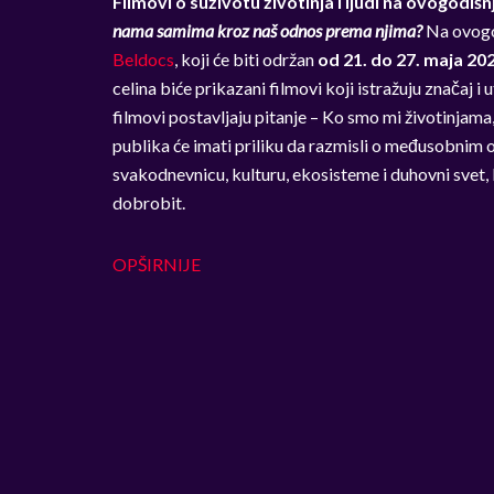
Filmovi o suživotu životinja i ljudi na ovogodi
nama samima kroz naš odnos prema njima?
Na ovogo
Beldocs
, koji će biti održan
od 21. do 27. maja 20
celina biće prikazani filmovi koji istražuju značaj i 
filmovi postavljaju pitanje – Ko smo mi životinjam
publika će imati priliku da razmisli o međusobnim od
svakodnevnicu, kulturu, ekosisteme i duhovni svet, 
dobrobit.
OPŠIRNIJE