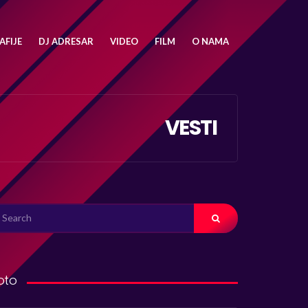
FIJE
DJ ADRESAR
VIDEO
FILM
O NAMA
VESTI
ARCH
R:
oto