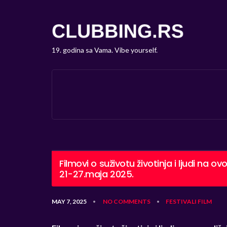
19. godina sa Vama. Vibe yourself.
Filmovi o suživotu životinja i ljudi na 
21-27.maja 2025.
MAY 7, 2025
NO COMMENTS
FESTIVALI
FILM
•
•