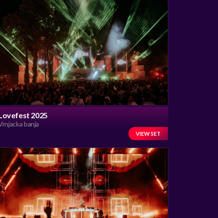
Lovefest 2025
Vrnjacka banja
VIEW SET