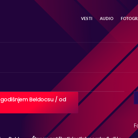
VESTI
AUDIO
FOTOGRA
SE
ovogodišnjem Beldocsu / od
FO
F