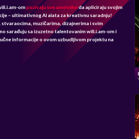
will.i.am-om
pozivaju sve umetnike
da apliciraju svojim
ije – ultimativnog AI alata za kreativnu saradnju!
 stvaraocima, muzičarima, dizajnerima i svim
no sarađuju sa izuzetno talentovanim will.i.am-om i
jučne informacije o ovom uzbudljivom projektu na