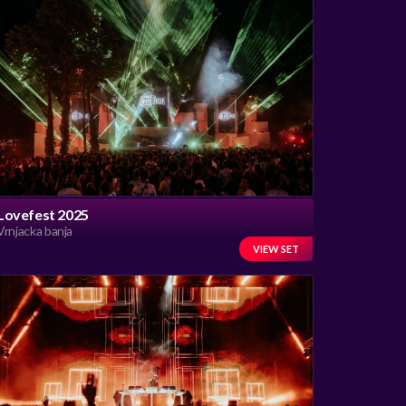
Lovefest 2025
Vrnjacka banja
VIEW SET