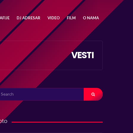
FIJE
DJ ADRESAR
VIDEO
FILM
O NAMA
VESTI
ARCH
R:
oto