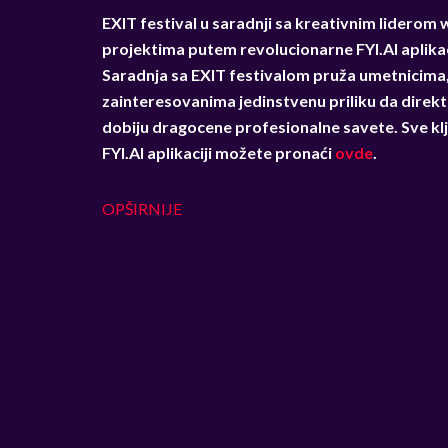
EXIT festival u saradnji sa kreativnim liderom 
projektima putem revolucionarne FYI.AI aplikac
S
aradnja sa EXIT festivalom pruža umetnicima,
zainteresovanima jedinstvenu priliku da direkt
dobiju dragocene profesionalne savete. Sve kl
FYI.AI aplikaciji možete pronaći
ovde
.
OPŠIRNIJE