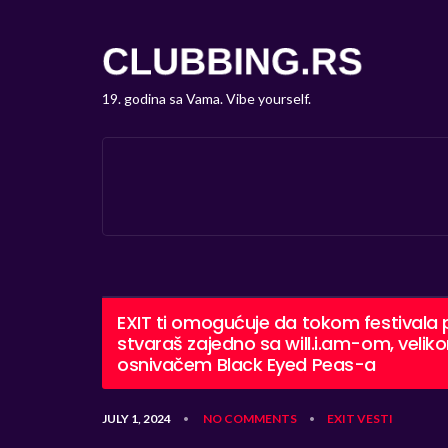
19. godina sa Vama. Vibe yourself.
EXIT ti omogućuje da tokom festivala p
stvaraš zajedno sa will.i.am-om, veli
osnivačem Black Eyed Peas-a
JULY 1, 2024
NO COMMENTS
EXIT
VESTI
•
•