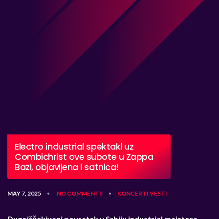
Electro industrial spektakl uz
Combichrist ove subote u Zappa
Bazi, objavljena i satnica!
MAY 7, 2025
NO COMMENTS
KONCERTI
VESTI
•
•
Dugoiš
č
ekivani povratak u Srbiju industrial majstora