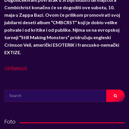
Combichrist kona
č
no
ć
e se dogoditi ove subotu, 10.
maja u Zappa Bazi. Ovom
ć
e prilikom promovirati svoj
jubilarni deseti album “CMBCRST” koji je dobio velike
pohvale i od kritike i od publike. Njima se na evropskoj
turneji “Still Making Monsters” pridružuju engleski
Crimson Veil, ameri
č
ki ESOTERIK i francusko-nema
č
ki
EXTIZE.
OPŠIRNIJE
SEARCH
FOR:
Foto