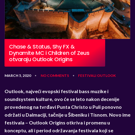
Chase & Status, Shy FX &
Dynamite MC i Children of Zeus
otvaraju Outlook Origins
MARCH 5, 2020
NO COMMENTS
FESTIVALI
OUTLOOK
•
•
Outlook, najveći evopski festival bass muzike i
soundsystem kulture, ovo će se leto nakon decenije
provedenog na tvrđavi Punta Christo u Puli ponovno
održati u Dalmaciji, tačnije u Šibeniku i Tisnom. Novo ime
festivala – Outlook Origins otkriva i promenu u
konceptu, ali i period održavanja festivala koji se