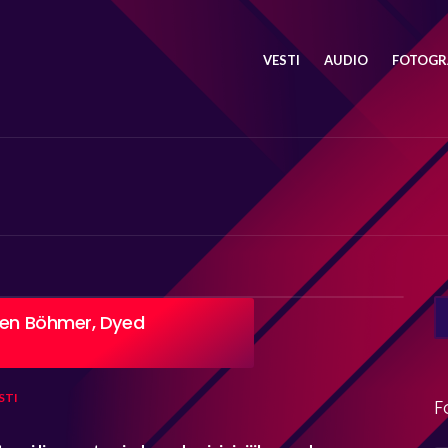
VESTI
AUDIO
FOTOGRA
SE
 Ben Böhmer, Dyed
FO
STI
F