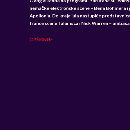
Ovog vikenda na programu Barutane su jedinstv
nemačke elektronske scene – Bena Böhmera i 
Apollonia. Do kraja jula nastupiće predstavni
trance scene Talamsca i Nick Warren – ambasa
OPŠIRNIJE