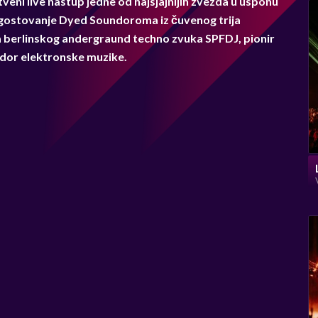
eni live nastup jedne od najsjajnijih zvezda u usponu
gostovanje Dyed Soundoroma iz čuvenog trija
ca berlinskog andergraund techno zvuka SPFDJ, pionir
dor elektronske muzike.