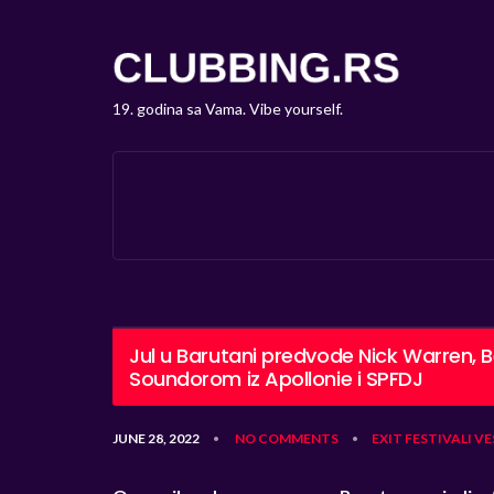
19. godina sa Vama. Vibe yourself.
Jul u Barutani predvode Nick Warren,
Soundorom iz Apollonie i SPFDJ
JUNE 28, 2022
NO COMMENTS
EXIT
FESTIVALI
VE
•
•