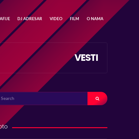
FIJE
DJ ADRESAR
VIDEO
FILM
O NAMA
VESTI
ARCH
R:
oto