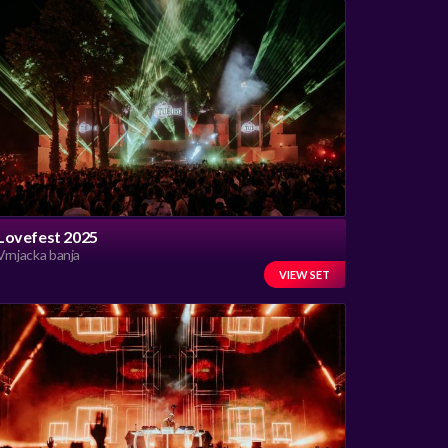
Lovefest 2025
Vrnjacka banja
VIEW SET