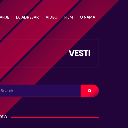
FIJE
DJ ADRESAR
VIDEO
FILM
O NAMA
VESTI
ARCH
R:
oto