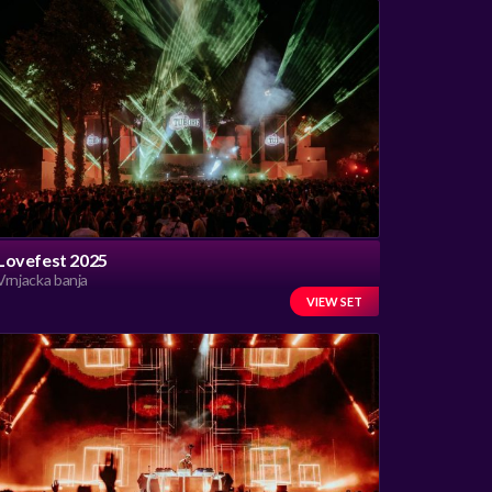
Lovefest 2025
Vrnjacka banja
VIEW SET