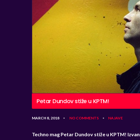
Petar Dundov stiže u KPTM!
MARCH 8, 2018
NO COMMENTS
NAJAVE
•
•
Techno mag Petar Dundov stiže u KPTM! Izvanr