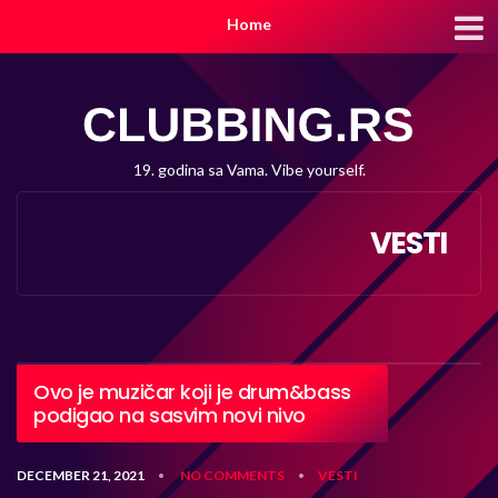
Home
19. godina sa Vama. Vibe yourself.
VESTI
Ovo je muzičar koji je drum&bass
podigao na sasvim novi nivo
DECEMBER 21, 2021
NO COMMENTS
VESTI
•
•