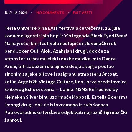
JULY 12, 2024
NO COMMENTS
EXIT
VESTI
•
•
Tesla Universe bina EXIT festivala će večeras, 12. jula
konačno ugostiti hip hop i r’n’b legende Black Eyed Peas!
Na najvećoj bini festivala nastupiće i slovenački rok
bend Joker Out, Alok, Azahriah i drugi, dok će za
atmosferu u hramu elektronske muzike, mts Dance
Areni, biti zaduženi ukrajinski dvojac koji je postao
sinonim za jake bitove i razigranu atmosferu Artbat,
zatim Argy b2b Vintage Culture, kao i prva predstavnica
Exitovog Echosystema — Lanna
.
NSNS Refreshed by
Heineken Silver binu uzdrmaće Kobosil, Estella Boersma
i mnogi drugi, dok će istovremeno iz svih šanaca
Petrovaradinske tvrđave odjekivati najrazličitiji muzički
žanrovi.