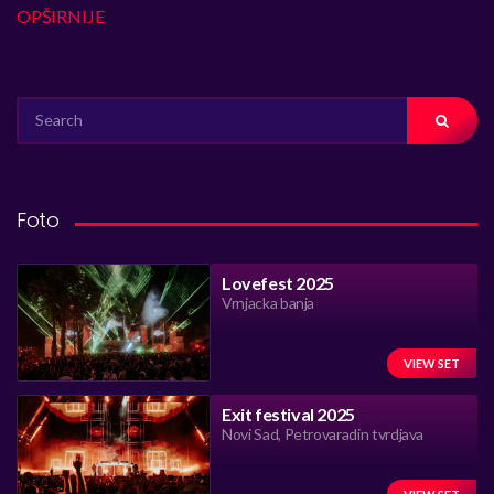
OPŠIRNIJE
SEARCH
FOR:
Foto
Lovefest 2025
Vrnjacka banja
VIEW SET
Exit festival 2025
Novi Sad, Petrovaradin tvrdjava