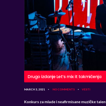
Drugo izdanje Let’s mix it takmičenja
MARCH 3, 2021
NO COMMENTS
VESTI
•
•
Konkurs za mlade i neafirmisane muzičke talen