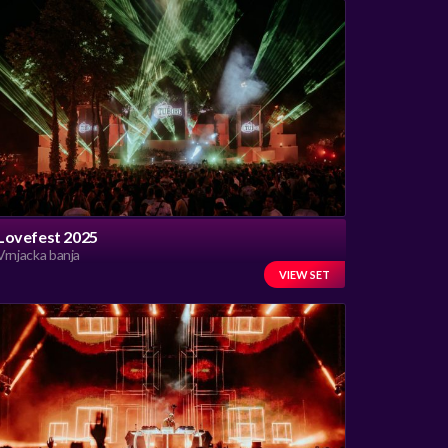
Lovefest 2025
Vrnjacka banja
VIEW SET