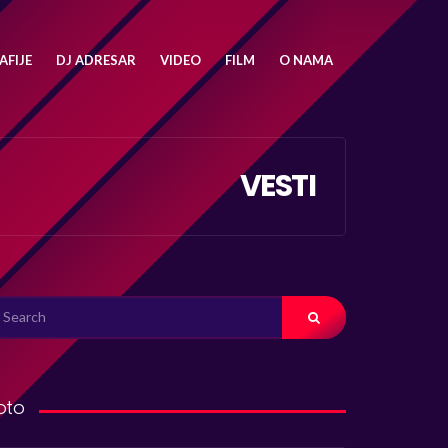
FIJE
DJ ADRESAR
VIDEO
FILM
O NAMA
VESTI
ARCH
R:
oto