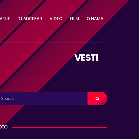
FIJE
DJ ADRESAR
VIDEO
FILM
O NAMA
VESTI
ARCH
R:
oto