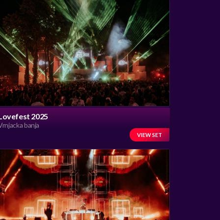
Lovefest 2025
Vrnjacka banja
VIEW SET