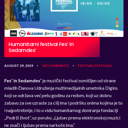
Humanitarni festival Fes’ in
Sedamdes’
AUGUST 29, 2019
NO COMMENTS
FESTIVAL
FESTIVALI
•
•
Fes’ in Sedamdes’
je muzički festival osmišljen od strane
mladih članova Udruženja multimedijalnih umetnika Digins
koji se održava već petu godinu za redom, koji uz dobru
zabavu za sve uzraste za cilj ima i podršku onima kojima je to
i najpotrebnije, i to u vidu humanitarnog doniranja fondaciji
,,Podrži život”, uz poruku ,,Ljubav prema elektronskoj muzici
ne znači i ljubav prema narkoticima.”