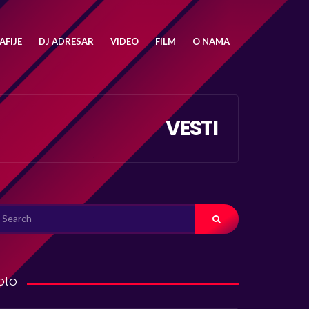
FIJE
DJ ADRESAR
VIDEO
FILM
O NAMA
VESTI
ARCH
R:
oto