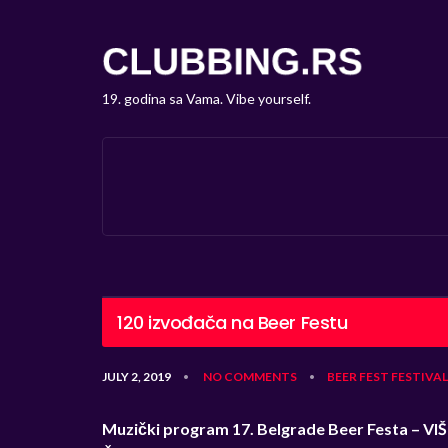
19. godina sa Vama. Vibe yourself.
120 izvođača na Beer Festu
JULY 2, 2019
NO COMMENTS
BEER FEST
FESTIVAL
•
•
Muzički program 17. Belgrade Beer Festa
– VI