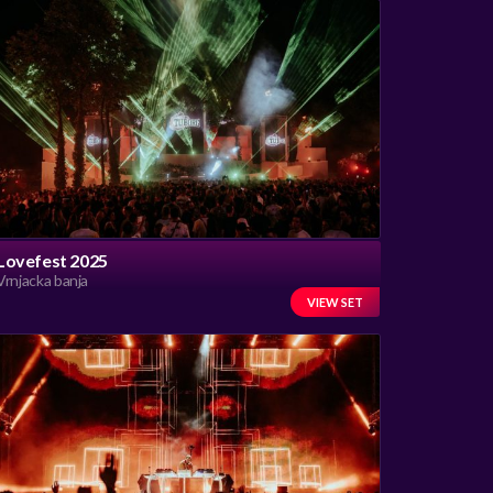
Lovefest 2025
Vrnjacka banja
VIEW SET