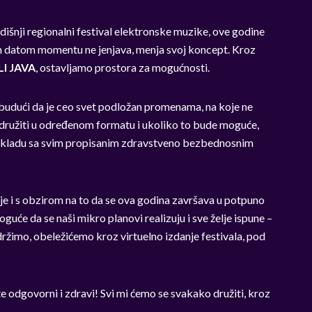
dišnji regionalni festival elektronske muzike, ove godine
m datom momentu ne jenjava, menja svoj koncept. Kroz
LI JAVA
, ostavljamo prostora za mogućnosti.
 i budući da je ceo svet podložan promenama, na koje ne
družiti u određenom formatu i ukoliko to bude moguće,
u skladu sa svim propisanim zdravstveno bezbednosnim
žnije i s obzirom na to da se ova godina završava u potpuno
uće da se naši mikro planovi realizuju i sve želje ispune –
ržimo, obeležićemo kroz virtuelno izdanje festivala, pod
te odgovorni i zdravi! Svi mi ćemo se svakako družiti, kroz