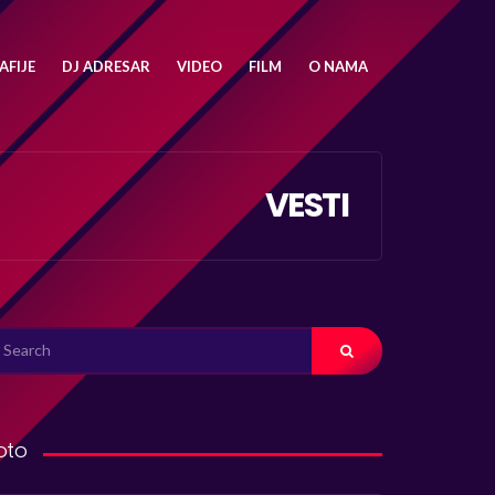
FIJE
DJ ADRESAR
VIDEO
FILM
O NAMA
VESTI
ARCH
R:
oto