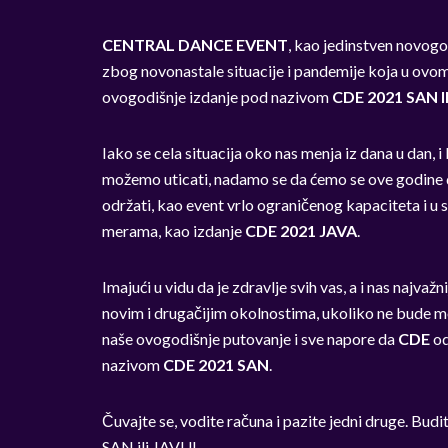
CENTRAL DANCE EVENT
, kao jedinstven novogo
zbog novonastale situacije i pandemije koja u ovo
ovogodišnje izdanje pod nazivom
CDE 2021 SAN I
Iako se cela situacija oko nas menja iz dana u dan,
možemo uticati, nadamo se da ćemo se ove godine 
održati, kao event vrlo ograničenog kapaciteta i 
merama, kao izdanje
CDE 2021 JAVA
.
Imajući u vidu da je zdravlje svih vas, a i nas najva
novim i drugačijim okolnostima, ukoliko ne bude mog
naše ovogodišnje putovanje i sve napore da
CDE
od
nazivom
CDE 2021 SAN
.
Čuvajte se, vodite računa i pazite jedni druge. Budi
SAN ili JAVU!