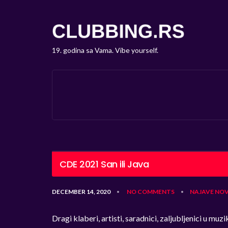
19. godina sa Vama. Vibe yourself.
CDE 2021 San ili Java
DECEMBER 14, 2020
NO COMMENTS
NAJAVE
NOV
•
•
Dragi klaberi, artisti, saradnici, zaljubljenici u muzik