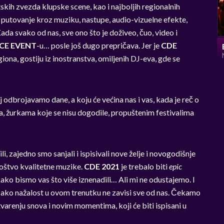
tskih zvezda klupske scene, kao i najboljih regionalnih
putovanje kroz muziku, nastupe, audio-vizuelne efekte,
a svako od nas, sve ono što je doživeo, čuo, video i
CE EVENT
-u… posle još dugo prepričava. Jer je
CDE
iona, gostiju iz inostranstva, omiljenih DJ-eva, gde se
 odbrojavamo dane, a koju će većina nas i vas, kada je reč o
a, žurkama koje se nisu dogodile, propuštenim festivalima
 zajedno smo sanjali i ispisivali nove želje i novogodišnje
noštvo kvalitetne muzike.
CDE 2021
je trebalo biti
epic
kako bismo vas što više iznenadili… Ali mi ne odustajemo. I
. Iako nažalost u ovom trenutku ne zavisi sve od nas. Čekamo
arenju snova i novim momentima, koji će biti ispisani u