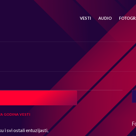
VESTI
AUDIO
FOTOGRA
SE
FO
A GODINA
VESTI
F
u i svi ostali entuzijasti,