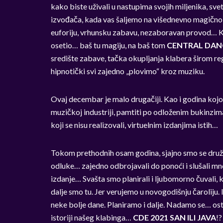
kako biste uživali u nastupima svojih miljenika, sve
izvođača, kada vas šaljemo na višednevno magično 
euforiju, vrhunsku zabavu, nezaboravan provod… Kad
osetio… baš tu magiju, na baš tom
CENTRAL DAN
središte zabave, tačka okupljanja klabera širom reg
hipnotički svi zajedno „plovimo“ kroz muziku.
Ovaj decembar je malo drugačiji. Kao i godina kojoj
muzičkoj industriji, pamtiti po odloženim bukinzim
koji se nisu realizovali, virtuelnim izdanjima istih…
Tokom prethodnih osam godina, sjajno smo se družili,
odluke… zajedno odbrojavali do ponoći i slušali m
izdanje… Svašta smo planirali i ljubomorno čuvali, 
dalje smo tu. Jer verujemo u novogodišnju čaroliju
neke bolje dane. Planiramo i dalje. Nadamo se… ostv
istoriji našeg klabinga…
CDE 2021 SAN ILI JAVA
!?