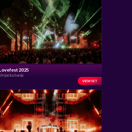
Lovefest 2025
Vrnjacka banja
VIEW SET