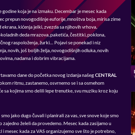
godine koja je na izmaku. Decembar je mesec kada
 prepun novogodišnje euforije, mnoštva boja, mirisa zime
 ekrana, kićenja jelki, zvezda sa njihovih vrhova,
čokoladnih deda mrazova, paketića, čestitki, poklona,
ičnog raspoloženja, žurki… Pojavi se ponekad i niz
ja, novih, još boljih želja, novogodišnjih odluka, novih
novima, nadama i dobrim vibracijama.
rtavamo dane do početka novog izdanja našeg
CENTRAL
tokom ritmu, zastanemo, osvrnemo se i sa osmehom
 sa kojima smo delili lepe trenutke, svu muziku kroz koju
o jako dugo čuvali i planirali za vas, sve snove koje smo
o zajedno želeli da provedemo. Mesec kada zasijamo u
 i mesec kada za VAS organizujemo sve što je potrebno,