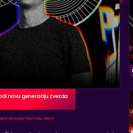
vodi novu generaciju zvezda
JAVE
NO SLEEP FESTIVAL
VESTI