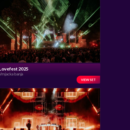
Lovefest 2025
Vrnjacka banja
VIEW SET