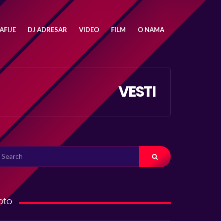
FIJE
DJ ADRESAR
VIDEO
FILM
O NAMA
VESTI
ARCH
R:
oto