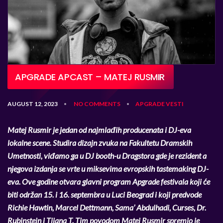
APGRADE APCAST – MATEJ RUSMIR
AUGUST 12, 2023
NO COMMENTS
APGRADE
VESTI
•
•
Matej Rusmir je jedan od najmlađih producenata i DJ-eva
lokalne scene. Studira dizajn zvuka na Fakultetu Dramskih
Umetnosti, viđamo ga u DJ booth-u Dragstora gde je rezident a
njegova izdanja se vrte u miksevima evropskih tastemaking DJ-
eva. Ove godine otvara glavni program Apgrade festivala koji će
biti održan 15. i 16. septembra u Luci Beograd i koji predvode
Richie Hawtin, Marcel Dettmann, Sama’ Abdulhadi, Curses, Dr.
Rubinstein i Tijana T. Tim povodom Matej Rusmir spremio je