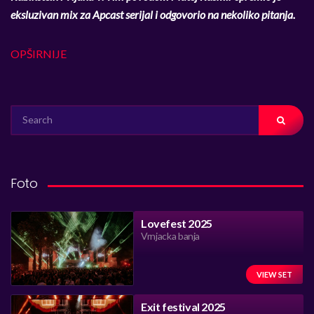
eksluzivan mix za Apcast serijal i odgovorio na nekoliko pitanja.
OPŠIRNIJE
SEARCH
FOR:
Foto
Lovefest 2025
Vrnjacka banja
VIEW SET
Exit festival 2025