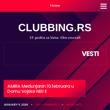
Home
19. godina sa Vama. Vibe yourself.
VESTI
AMIRA Medunjanin 10.februara u
Domu Vojske Niš! E
JANUARY 9, 2024
NO COMMENTS
KONCERTI
•
•