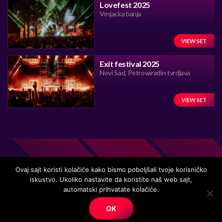
Lovefest 2025
Vrnjacka banja
VIEW SET
Exit festival 2025
Novi Sad, Petrovaradin tvrdjava
VIEW SET
Ovaj sajt koristi kolačiće kako bismo poboljšali tvoje korisničko
iskustvo. Ukoliko nastavite da koristite naš web sajt,
Handmade in Serbia 15 years ago, while listening to the great
automatski prihvatate kolačiće.
music.
OK
© Copyright. All right reserved.