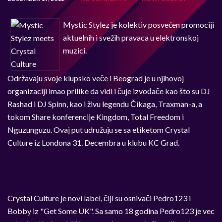
Mystic Stylez je kolektiv posvećen promociji
aktuelnih i svežih pravaca u elektronskoj
muzici.
Održavaju svoje klupsko veče i Beograd je u njihovoj
organizaciji imao prilike da vidi i čuje izvođače kao što su DJ
Rashad i DJ Spinn, kao i živu legendu Čikaga, Traxman-a, a
tokom Share konferencije Kingdom, Total Freedom i
Nguzunguzu. Ovaj put udružuju se sa etiketom Crystal
Culture iz Londona 31. Decembra u klubu KC Grad.
Crystal Culture je novi label, čiji su osnivači Pedro123 i
Bobby iz "Get Some UK". Sa samo 18 godina Pedro123 je vec