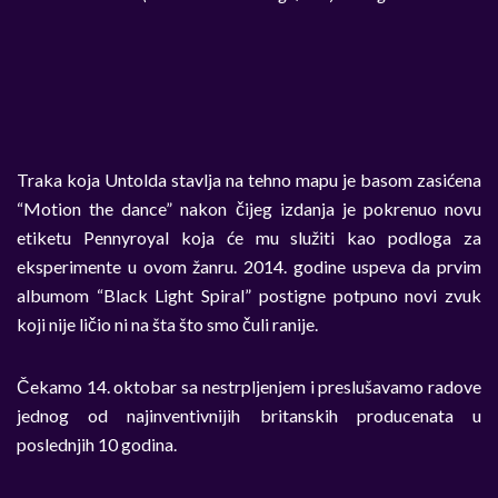
Traka koja Untolda stavlja na tehno mapu je basom zasićena
“Motion the dance” nakon čijeg izdanja je pokrenuo novu
etiketu Pennyroyal koja će mu služiti kao podloga za
eksperimente u ovom žanru. 2014. godine uspeva da prvim
albumom “Black Light Spiral” postigne potpuno novi zvuk
koji nije ličio ni na šta što smo čuli ranije.
Čekamo 14. oktobar sa nestrpljenjem i preslušavamo radove
jednog od najinventivnijih britanskih producenata u
poslednjih 10 godina.