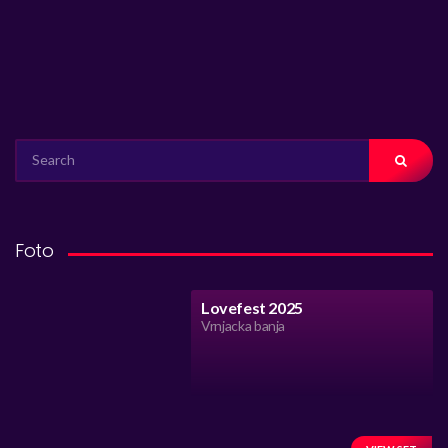
SEARCH
FOR:
Foto
Lovefest 2025
Vrnjacka banja