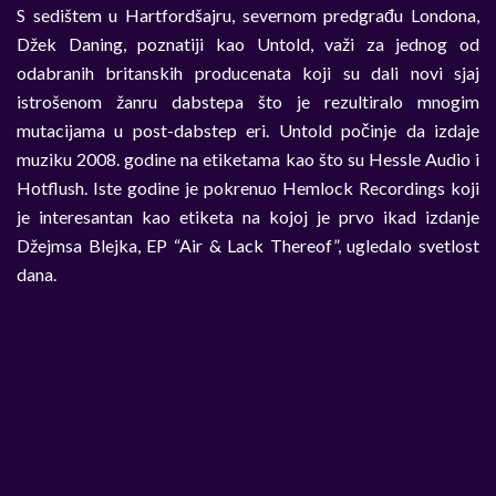
S sedištem u Hartfordšajru, severnom predgrađu Londona,
Džek Daning, poznatiji kao Untold, važi za jednog od
odabranih britanskih producenata koji su dali novi sjaj
istrošenom žanru dabstepa što je rezultiralo mnogim
mutacijama u post-dabstep eri. Untold počinje da izdaje
muziku 2008. godine na etiketama kao što su Hessle Audio i
Hotflush. Iste godine je pokrenuo Hemlock Recordings koji
je interesantan kao etiketa na kojoj je prvo ikad izdanje
Džejmsa Blejka, EP “Air & Lack Thereof”, ugledalo svetlost
dana.