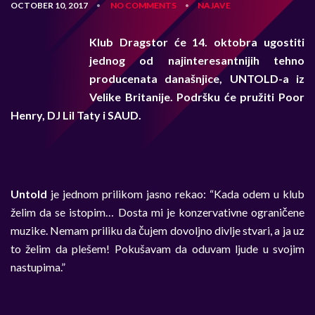
OCTOBER 10, 2017
NO COMMENTS
NAJAVE
•
•
Klub Dragstor će 14. oktobra ugostiti
jednog od najinteresantnijih tehno
producenata današnjice, UNTOLD-a iz
Velike Britanije. Podršku će pružiti Poor
Henry, DJ Lil Taty i SAUD.
Untold
je jednom prilikom jasno rekao: “Kada odem u klub
želim da se istopim… Dosta mi je konzervativne ograničene
muzike. Nemam priliku da čujem dovoljno divlje stvari, a ja uz
to želim da plešem! Pokušavam da oduvam ljude u svojim
nastupima.”