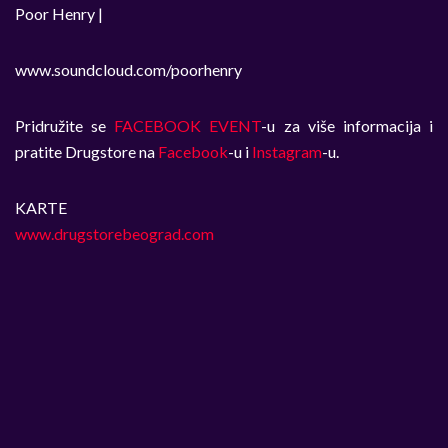
Poor Henry |
www.soundcloud.com/poorhenry
Pridružite se
FACEBOOK EVENT
-u za više informacija i
pratite Drugstore na
Facebook
-u i
Instagram
-u.
KARTE
www.drugstorebeograd.com