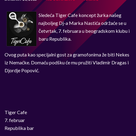
Sledeća Tiger Cafe koncept žurka našeg
najboljeg Dj-a Marka Nastića održaće se u
četvrtak, 7. februara u beogradskom klubu i
baru Republika.
Ovog puta kao specijalni gost za gramofonima že biti Nekes
iz Nemaćke. Domaću podšku će mu pružiti Vladimir Dragas i
Djordje Popović.
Tiger Cafe
7. februar
Republika bar