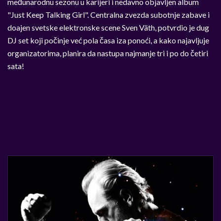
međunarodnu sezonu u karijeri i nedavno objavljen album
"Just Keep Talking Girl". Centralna zvezda subotnje zabave i
doajen svetske elektronske scene Sven Väth, potvrdio je dug
DJ set koji počinje već pola časa iza ponoći, a kako najavljuje
organizatorima, planira da nastupa najmanje tri i po do četiri
sata!