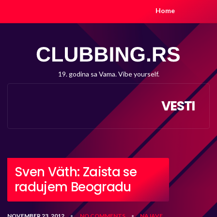
Home
19. godina sa Vama. Vibe yourself.
VESTI
Sven Väth: Zaista se
radujem Beogradu
NOVEMBER 23, 2012
NO COMMENTS
NAJAVE
•
•