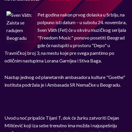
Pet godina nakon prvog dolaska u Srbiju, na
potpuno isti datum – u subotu 24. novembra,
Sven Väth (Fet) će u okviru muzičkog serijala
"Freedom Music" ponovo posetiti Beograd
gde će nastupiti u prostoru "Depo" u
Travničkoj broj 3, na mestu koje pre svega pamtimo po
odličnim nastupima Lorana Garnijea i Stiva Baga.
Nastup jednog od planetarnih ambasadora kulture "Goethe"
instituta podržala je i Ambasada SR Nemačke u Beogradu.
Uvod u noć pripašće Tijani T, dok će žurku zatvoriti Dejan
Milićević koji iza sebe trenutno ima možda i najuspešniju