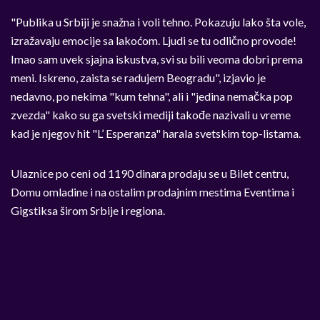
"Publika u Srbiji je snažna i voli tehno. Pokazuju lako šta vole,
izražavaju emocije sa lakoćom. Ljudi se tu odlično provode!
Imao sam uvek sjajna iskustva, svi su bili veoma dobri prema
meni. Iskreno, zaista se radujem Beogradu", izjavio je
nedavno, po nekima "kum tehna", ali i "jedina nemačka pop
zvezda" kako su ga svetski mediji takođe nazivali u vreme
kad je njegov hit "L’ Esperanza" harala svetskim top-listama.
Ulaznice po ceni od 1190 dinara prodaju se u Bilet centru,
Domu omladine i na ostalim prodajnim mestima Eventima i
Gigstiksa širom Srbije i regiona.