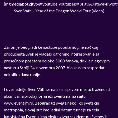
{mgmediabot2}type=youtube|youtubeid=9Fg0A7stewM|width
Sven Vath – Year of the Dragon World Tour (video)
Za ranije beogradske nastupe popularnog nemačkog
producenta uvek je vladalo ogromno interesovanje sa
prosečnom posetom od oko 5000 fanova, dok je njegov prvi
nastup u Srbiji 24. novembra 2007. bio sasvim rasprodat
nekoliko dana ranije.
I ove nedelje, Sven Väth se nalazi na prvom mestu traženosti
ulaznica na prodajnoj mreži Eventima, na sajtu
www.eventim.rs. Beograd uz svega nekoliko svetskih
metropola, a ovaj put kao jedini datum turneje za celu
jugoistočnu Evropu, ima ekskluzivnu rezidenturu Svenovih