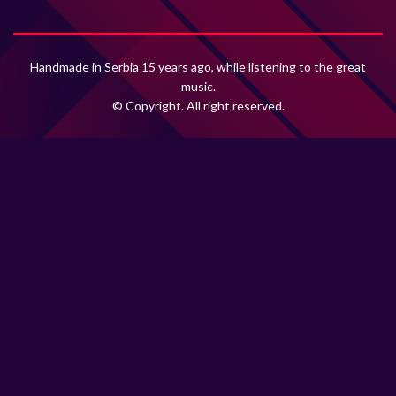
Handmade in Serbia 15 years ago, while listening to the great
music.
© Copyright. All right reserved.