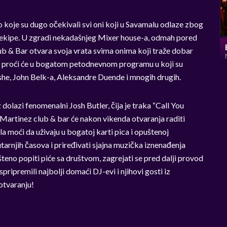
koje su dugo očekivali svi oni koji u Savamalu odlaze zbog
e ekipe. U zgradi nekadašnjeg Mixer house-a, odmah pored
 & Bar otvara svoja vrata svima onima koji traže dobar
a proći će u bogatom petodnevnom programu u koji su
she, John Belk-a, Aleksandre Duende i mnogih drugih.
dolazi fenomenalni Josh Butler, čija je traka “Call You
Martinez club & bar će nakon vikenda otvaranja raditi
la moći da uživaju u bogatoj karti pica i opuštenoj
tarnjih časova i priređivati sjajna muzička iznenađenja
teno popiti piće sa društvom, zagrejati se pred dalji provod
aspripremili najbolji domaći DJ-evi i njihovi gosti iz
 otvaranju!