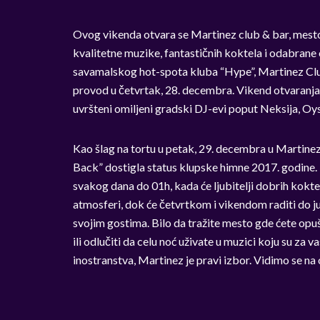
Ovog vikenda otvara se Martinez club & bar, mesto 
kvalitetne muzike, fantastičnih koktela i odabran
savamalskog hot-spota kluba “Hype”, Martinez Club
provod u četvrtak, 28. decembra. Vikend otvaranj
uvršteni omiljeni gradski DJ-evi poput Neksija, Oy
Kao šlag na tortu u petak, 29. decembra u Martinez 
Back” dostigla status klupske himne 2017. godine. 
svakog dana do 01h, kada će ljubitelji dobrih kokte
atmosferi, dok će četvrtkom i vikendom raditi do ju
svojim gostima. Bilo da tražite mesto gde ćete opuš
ili odlučiti da celu noć uživate u muzici koju su za v
inostranstva, Martinez je pravi izbor. Vidimo se na