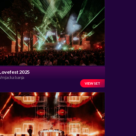
Lovefest 2025
Vrnjacka banja
VIEW SET