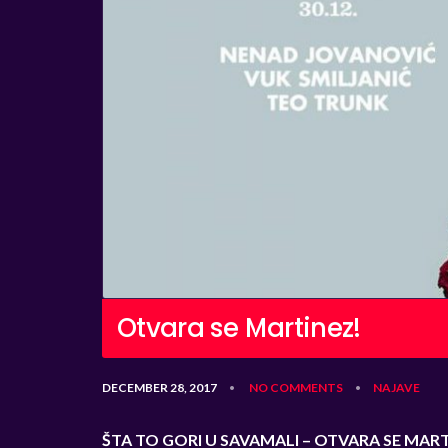
Otvara se Martinez!
DECEMBER 28, 2017
NO COMMENTS
NAJAVE
•
•
ŠTA TO GORI U SAVAMALI – OTVARA SE MAR