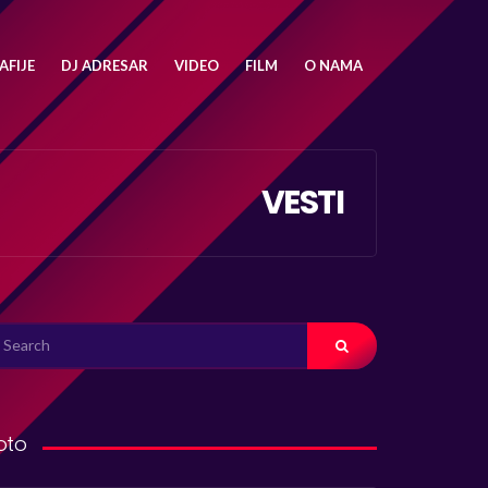
FIJE
DJ ADRESAR
VIDEO
FILM
O NAMA
VESTI
ARCH
R:
oto