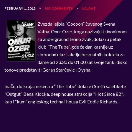
FEBRUARY 1, 2013
NO COMMENTS
NAJAVE
•
•
Zvezda lejbla “Cocoon” čuvenog Svena
Vatha, Onur Ozer, koga nazivaju i sinonimom
za andergraund tehno zvuk, dolazi u petak
klub “The Tube“, gde će dan kasnije uz
slobodan ulaz i akciju besplatnih koktela za
dame od 23.30 do 01.00 sat svoje fanki disko
tonove predstaviti Goran Starčević i Oysha.
Inače, do kraja meseca u “The Tube“ dolaze i Steffi sa etikete
“Ostgut“ Bena Klocka, deep house atrakcija "Hot Since 82",
kao i “kum” engleskog techna i housa Evil Eddie Richards.