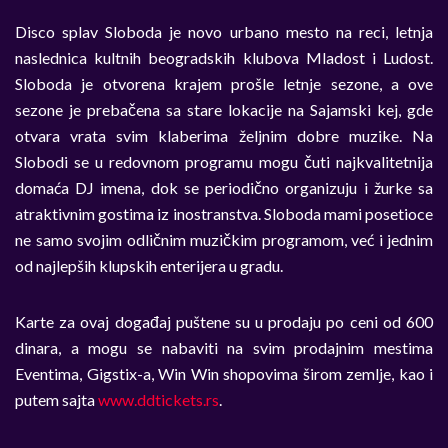
Disco splav Sloboda je novo urbano mesto na reci, letnja
naslednica kultnih beogradskih klubova Mladost i Ludost.
Sloboda je otvorena krajem prošle letnje sezone, a ove
sezone je prebačena sa stare lokacije na Sajamski kej, gde
otvara vrata svim klaberima željnim dobre muzike. Na
Slobodi se u redovnom programu mogu čuti najkvalitetnija
domaća DJ imena, dok se periodično organizuju i žurke sa
atraktivnim gostima iz inostranstva. Sloboda mami posetioce
ne samo svojim odličnim muzičkim programom, već i jednim
od najlepših klupskih enterijera u gradu.
Karte za ovaj događaj puštene su u prodaju po ceni od 600
dinara, a mogu se nabaviti na svim prodajnim mestima
Eventima, Gigstix-a, Win Win shopovima širom zemlje, kao i
putem sajta
www.ddtickets.rs
.