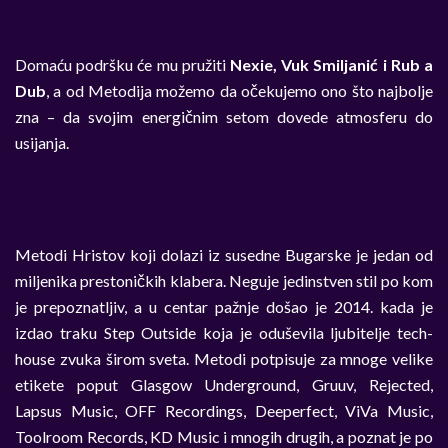
Domaću podršku će mu pružiti
Nexie, Vuk Smiljanić i Rub a
Dub
, a od Metodija možemo da očekujemo ono što najbolje
zna – da svojim energičnim setom dovede atmosferu do
usijanja.
Metodi Hristov koji dolazi iz susedne Bugarske je jedan od
miljenika prestoničkih klabera. Neguje jedinstven stil po kom
je prepoznatljiv, a u centar pažnje došao je 2014. kada je
izdao traku Step Outside koja je oduševila ljubitelje tech-
house zvuka širom sveta. Metodi potpisuje za mnoge velike
etikete poput Glasgow Underground, Gruuv, Rejected,
Lapsus Music, OFF Recordings, Deeperfect, ViVa Music,
Toolroom Records, KD Music i mnogih drugih, a poznat je po