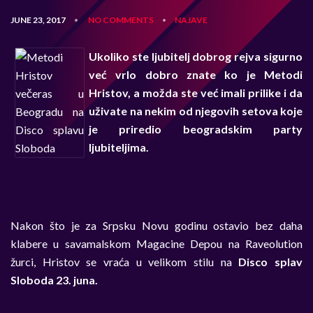
JUNE 23, 2017
NO COMMENTS
NAJAVE
•
•
Ukoliko ste ljubitelj dobrog rejva sigurno
već vrlo dobro znate ko je Metodi
Hristov, a možda ste već imali prilike i da
uživate na nekim od njegovih setova koje
je priredio beogradskim party
ljubiteljima.
Nakon što je za Srpsku Novu godinu ostavio bez daha
klabere u savamalskom Magacine Depou na Raveolution
žurci, Hristov se vraća u velikom stilu na
Disco splav
Sloboda 23. juna.