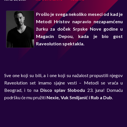
Prošlo je svega nekoliko meseci od kad je
Metodi Hristov napravio nezapamćenu
žurku za doček Srpske Nove godine u
Magacin Depou, kada je bio gost
Raveolution spektakla.
Sve one koji su bili, a i one koji su nažalost propustili njegov
Raveolution set imamo sjajne vesti – Metodi se vraća u
Beograd, i to na
Disco splav Slobodu
23. juna! Domaću
podršku će mu pružiti
Nexie, Vuk Smiljanić i Rub a Dub
.