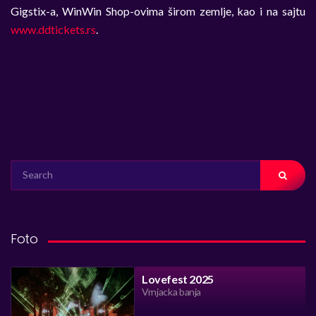
Gigstix-a, WinWin Shop-ovima širom zemlje, kao i na sajtu
www.ddtickets.rs
.
SEARCH
FOR:
Foto
Lovefest 2025
Vrnjacka banja