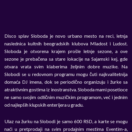
Disco splav Sloboda je novo urbano mesto na reci, letnja
naslednica kultnih beogradskih klubova Mladost i Ludost.
Sloboda je otvorena krajem prošle letnje sezone, a ove
sezone je prebačena sa stare lokacije na Sajamski kej, gde
otvara vrata svim klaberima željnim dobre muzike. Na
Slobodi se u redovnom programu mogu čuti najkvalitetnija
domaća DJ imena, dok se periodično organizuju i žurke sa
atraktivnim gostima iz inostranstva. Sloboda mami posetioce
ne samo svojim odličnim muzičkim programom, već i jednim
od najlepših klupskih enterijera u gradu.
Ulaz na žurku na Slobodi je samo 600 RSD, a karte se mogu
naći u pretprodaji na svim prodajnim mestima Eventim-a,