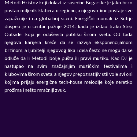
Metodi Hristov koji dolazi iz susedne Bugarske je jako brzo
postao miljenik klabera u regionu, a njegovo ime postaje sve
zapaženije i na globalnoj sceni. Energični momak iz Sofije
dospeo je u centar pažnje 2014. kada je izdao traku Step
Outside, koja je oduševila publiku širom sveta. Od tada
njegova karijera kreće da se razvija eksponencijalnom
brzinom, a ljubitelji njegovog lika i dela često ne mogu da se
odluče da li Metodi bolje pušta ili pravi muziku. Kao DJ je
nastupao na svim značajnijim muzičkim festivalima i
klubovima širom sveta, a njegov prepoznatljiv stil vole svi oni
kojima prijaju energične tech-house melodije koje neretko
prožima i nešto mračniji zvuk.