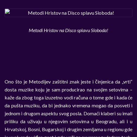
Metodi Hristov na Disco splavu Sloboda!
Ono što je Metodijev zaštitni znak jeste i činjenica da „vrti“
dosta muzike koju je sam producirao na svojim setovima –
kaže da zbog toga izuzetno vodi računa o tome gde i kada će
da pušta muziku, da bi jednako vremena mogao da posveti i
jednom i drugom aspektu svog posla. Domaći klaberi su imali
priliku da uživaju u njegovim setovima u Beogradu, ali i u
Hrvatskoj, Bosni, Bugarskoj i drugim zemljama u regionu gde