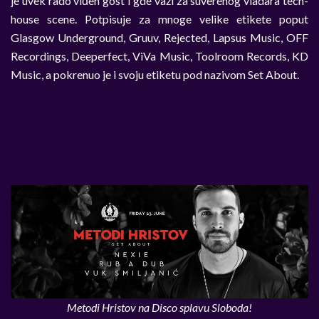
je uvek rado viđen gost i gde važi za suverenog vladara tech-
house scene. Potpisuje za mnoge velike etikete poput
Glasgow Underground, Gruuv, Rejected, Lapsus Music, OFF
Recordings, Deeperfect, ViVa Music, Toolroom Records, KD
Music, a pokrenuo je i svoju etiketu pod nazivom Set About.
Metodi Hristov na Disco splavu Sloboda!