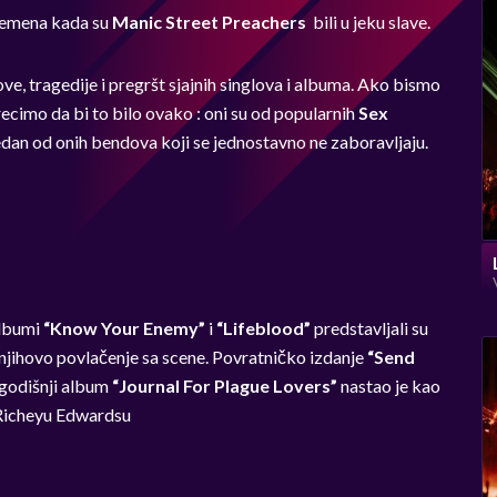
vremena kada su
Manic Street Preachers
bili u jeku slave.
ve, tragedije i pregršt sjajnih singlova i albuma. Ako bismo
ecimo da bi to bilo ovako : oni su od popularnih
Sex
jedan od onih bendova koji se jednostavno ne zaboravljaju.
Albumi
“Know Your Enemy”
i
“Lifeblood”
predstavljali su
njihovo povlačenje sa scene. Povratničko izdanje
“Send
logodišnji album
“Journal For Plague Lovers”
nastao je kao
i Richeyu Edwardsu