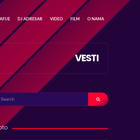
FIJE
DJ ADRESAR
VIDEO
FILM
O NAMA
VESTI
ARCH
R:
oto