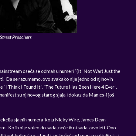
Street Preachers
u mainstream oseća se odmah u numeri “(It' Not War) Just the
titi. Da se razumemo, ovo svakako nije jedno od njihovih
 “I Think I Found It”, “The Future Has Been Here 4 Ever”,
anifest su njihovog starog sjaja i dokaz da Manics-i još
olekcija sjajnih numera koju Nicky Wire, James Dean
. Ko ih nije voleo do sada, neće ih ni sada zavoleti. Ono
i put kojim će nastaviti , ne bežeći od svog senzibiliteta i