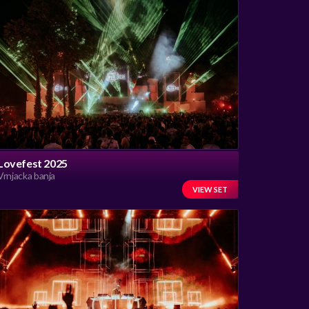
Lovefest 2025
Vrnjacka banja
VIEW SET