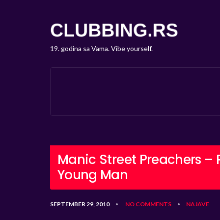
19. godina sa Vama. Vibe yourself.
Manic Street Preachers – 
Young Man
SEPTEMBER 29, 2010
NO COMMENTS
NAJAVE
•
•