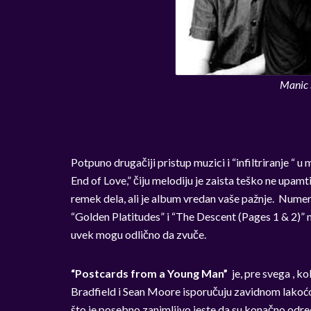
Manic 
Potpuno drugačiji pristup muzici i “infiltriranje “ 
End of Love,” čiju melodiju je zaista teško ne upam
remek dela, ali je album vredan vaše pažnje. Numere
“Golden Platitudes” i “The Descent (Pages 1 & 2)” m
uvek mogu odlično da zvuče.
“Postcards from a Young Man”
je, pre svega , k
Bradfield i Sean Moore isporučuju zavidnom lakoćom
što je posebno zanimljivo jeste da su konačno odredil