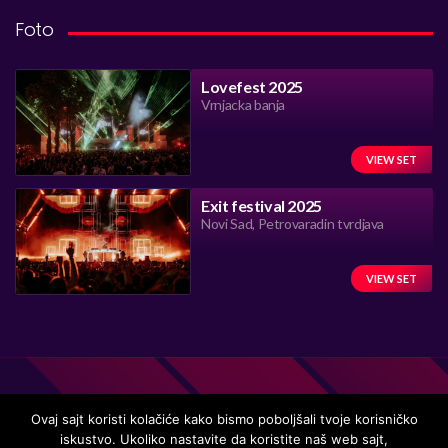
Foto
Lovefest 2025
Vrnjacka banja
VIEW SET
Exit festival 2025
Novi Sad, Petrovaradin tvrdjava
VIEW SET
Ovaj sajt koristi kolačiće kako bismo poboljšali tvoje korisničko
iskustvo. Ukoliko nastavite da koristite naš web sajt,