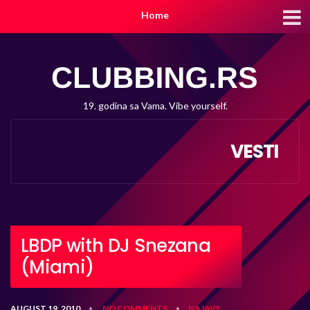
Home
19. godina sa Vama. Vibe yourself.
VESTI
LBDP with DJ Snezana
(Miami)
AUGUST 19, 2010
NO COMMENTS
NAJAVE
•
•