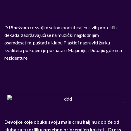
DJ Snežana
će svojim setom pod uticajem svih proteklih
dekada, zadržavajući se na muzički najplodnijim
osamdesetim, puštati u klubu Plastic i napraviti žurku
kvaliteta po kojem je poznata u Majamiju i Dubajiu gde ima
rezidenture.
Devojke
koje obuku svoju malu crnu haljinu dobiće od
kluba za tu priliku posebno pripremljen koktel – Dress.