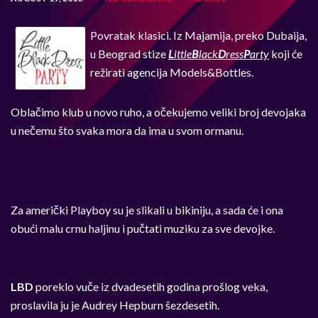
Povratak klasici. Iz Majamija, preko Dubaija,
u Beograd stize
L
ittle
B
lack
D
ress
P
arty
koji će
režirati agencija Models&Bottles.
Oblačimo klub u novo ruho, a očekujemo veliki broj devojaka
u nečemu što svaka mora da ima u svom ormanu.
Za američki Playboy su je slikali u bikiniju, a sada će i ona
obući malu crnu haljinu i pučtati muziku za sve devojke.
LBD
poreklo vuče iz dvadesetih godina prošlog veka,
proslavila ju je Audrey Hepburn šezdesetih.