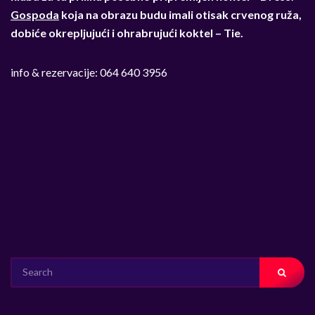
Gospoda
koja na obrazu budu imali otisak crvenog ruža,
dobiće okrepljujući i ohrabrujući koktel – Tie.
info & rezervacije: 064 640 3956
SEARCH
FOR: