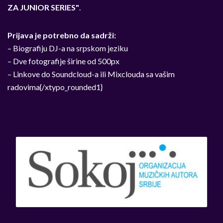
ZA JUNIOR SERIES"
.
Prijava je potrebno da sadrži:
– Biografiju DJ-a na srpskom jeziku
– Dve fotografije širine od 500px
– Linkove do Soundcloud-a ili Mixclouda sa vašim
radovima{/xtypo_rounded1}