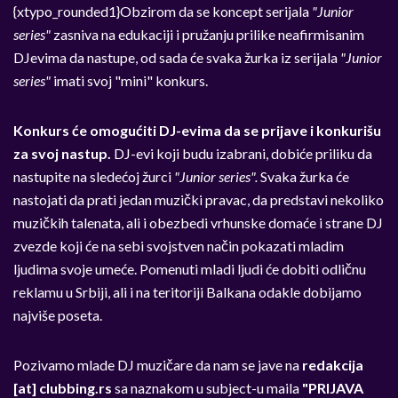
{xtypo_rounded1}Obzirom da se koncept serijala
"Junior
series"
zasniva na edukaciji i pružanju prilike neafirmisanim
DJevima da nastupe, od sada će svaka žurka iz serijala
"Junior
series"
imati svoj "mini" konkurs.
Konkurs će omogućiti DJ-evima da se prijave i konkurišu
za svoj nastup.
DJ-evi koji budu izabrani, dobiće priliku da
nastupite na sledećoj žurci
"Junior series".
Svaka žurka će
nastojati da prati jedan muzički pravac, da predstavi nekoliko
muzičkih talenata, ali i obezbedi vrhunske domaće i strane DJ
zvezde koji će na sebi svojstven način pokazati mladim
ljudima svoje umeće. Pomenuti mladi ljudi će dobiti odličnu
reklamu u Srbiji, ali i na teritoriji Balkana odakle dobijamo
najviše poseta.
Pozivamo mlade DJ muzičare da nam se jave na
redakcija
[at] clubbing.rs
sa naznakom u subject-u maila
"PRIJAVA