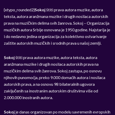
{xtypo_rounded2}
Sokoj
štiti prava autora muzike, autora
teksta, autora aranžmana muzike i drugih nosilaca autorskih
prava na muzičkim delima svih žanrova. Sokoj – Organizacija
muzičkih autora Srbije osnovana je 1950.godine. Najstarija je
i do nedavno jedina organizacija za kolektivno ostvarivanje
zaštite autorskih muzičkih i srodnih prava u našoj zemlji.
Sokoj
štiti prava autora muzike, autora teksta, autora
aranžmana muzike i drugih nosilaca autorskih prava na
muzičkim delima svih žanrova. Sokoj zastupa, po osnovu
njihovih punomoćja, preko 9.000 domaćih autora i nosilaca
autorskih prava, a na osnovu 98 bilateralnih ugovora
zaključenih sa inostranim autorskim društvima više od
2.000.000 inostranih autora.
Sokoj
je danas organizovan po modelu savremenih evropskih