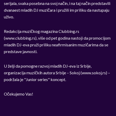
serijala, svaka posebna na svoj način, i na taj način predstavili
dvanaest mladih DJ muzičara i pružili im priliku da nastupaju
uživo.
Redakcija muzičkog magazina Clubbing.rs
(www.clubbing.rs), više od pet godina nastoji da promocijom
mladih DJ-eva pruži priliku neafirmisanim muzičarima da se
predstave javnosti.
U želji da pomogne razvoj mladih DJ-eva iz Srbije,
organizacija muzičkih autora Srbije – Sokoj (www.sokoj.rs) –
podržala je "Junior series" koncept.
Očekujemo Vas!