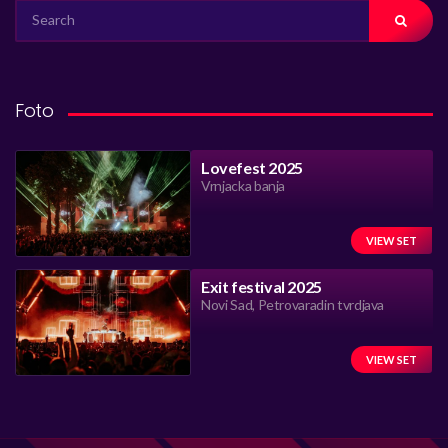
SEARCH
FOR:
Foto
Lovefest 2025
Vrnjacka banja
VIEW SET
Exit festival 2025
Novi Sad, Petrovaradin tvrdjava
VIEW SET