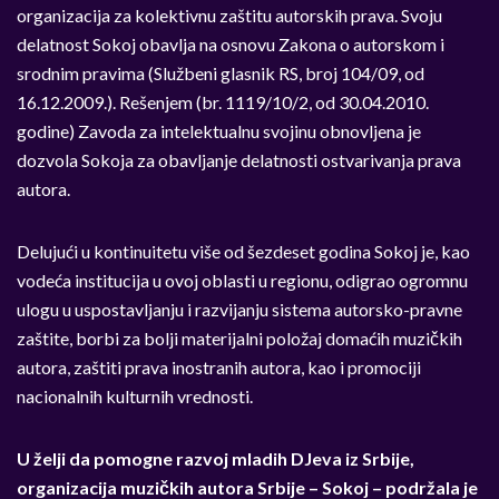
organizacija za kolektivnu zaštitu autorskih prava. Svoju
delatnost Sokoj obavlja na osnovu Zakona o autorskom i
srodnim pravima (Službeni glasnik RS, broj 104/09, od
16.12.2009.). Rešenjem (br. 1119/10/2, od 30.04.2010.
godine) Zavoda za intelektualnu svojinu obnovljena je
dozvola Sokoja za obavljanje delatnosti ostvarivanja prava
autora.
Delujući u kontinuitetu više od šezdeset godina Sokoj je, kao
vodeća institucija u ovoj oblasti u regionu, odigrao ogromnu
ulogu u uspostavljanju i razvijanju sistema autorsko-pravne
zaštite, borbi za bolji materijalni položaj domaćih muzičkih
autora, zaštiti prava inostranih autora, kao i promociji
nacionalnih kulturnih vrednosti.
U želji da pomogne razvoj mladih DJeva iz Srbije,
organizacija muzičkih autora Srbije – Sokoj – podržala je