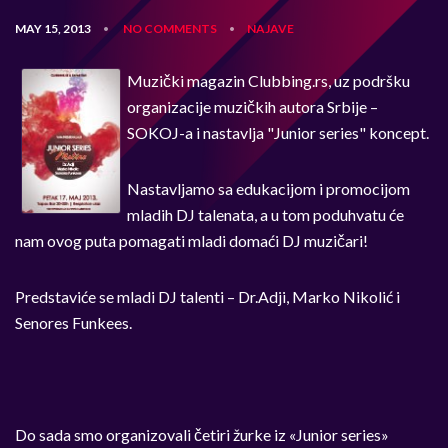
MAY 15, 2013
NO COMMENTS
NAJAVE
•
•
Muzički magazin Clubbing.rs, uz podršku
organizacije muzičkih autora Srbije –
SOKOJ-a i nastavlja "Junior series" koncept.
Nastavljamo sa edukacijom i promocijom
mladih DJ talenata, a u tom poduhvatu će
nam ovog puta pomagati mladi domaći DJ muzičari!
Predstaviće se mladi DJ talenti – Dr.Adji, Marko Nikolić i
Senores Funkees.
Do sada smo organizovali četiri žurke iz «Junior series»