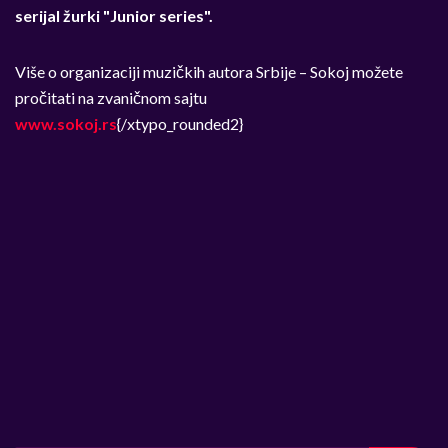
serijal žurki "Junior series".
Više o organizaciji muzičkih autora Srbije – Sokoj možete
pročitati na zvaničnom sajtu
www.sokoj.rs
{/xtypo_rounded2}