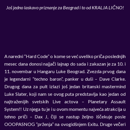
Još jedno laskavo priznanje za Beograd i to od KRALJA LIČNO!
A naredni “Hard Code” o kome se već uveliko priča poslednjih
mesec dana donosi najjači lajnap do sada i zakazan je za 10. i
11. novembar u Hangaru Luke Beograd. Zvezda prvog dana
je legendarni “techno baron”, panker u duši – Dave Clarke.
Drugog dana za pult izlazi još jedan britanski mastermind
Luke Slater, koji nam se ovog puta predstavlja kao jedan od
najtraženijih svetskih Live actova – Planetary Assault
System!! Uz njega tu je i u ovom momentu najveća atrakcija u
tehno priči – Dax J, čiji se nastup željno iščekuje posle
OOOPASNOG “prženja” na ovogidšnjem Exitu. Druge večeri