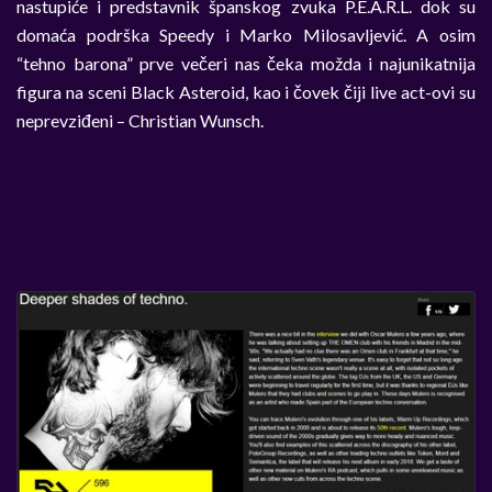
nastupiće i predstavnik španskog zvuka P.E.A.R.L. dok su
domaća podrška Speedy i Marko Milosavljević. A osim
“tehno barona” prve večeri nas čeka možda i najunikatnija
figura na sceni Black Asteroid, kao i čovek čiji live act-ovi su
neprevziđeni – Christian Wunsch.