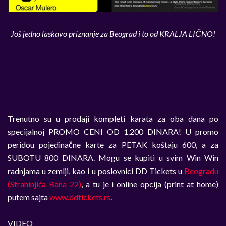
Još jedno laskavo priznanje za Beograd i to od KRALJA LIČNO!
Trenutno su u prodaji kompleti karata za oba dana po
specijalnoj PROMO CENI OD 1.200 DINARA! U promo
peridou pojedinačne karte za PETAK koštaju 600, a za
SUBOTU 800 DINARA. Mogu se kupiti u svim Win Win
radnjama u zemlji, kao i u poslovnici DD Tickets u
Beogradu
(Strahinjića Bana 22)
, a tu je i online opcija (print at home)
putem sajta
www.ddtickets.rs
.
VIDEO