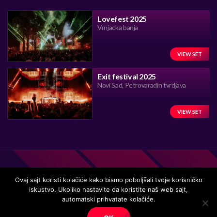
Lovefest 2025
Vrnjacka banja
VIEW SET
Exit festival 2025
Novi Sad, Petrovaradin tvrdjava
VIEW SET
Ovaj sajt koristi kolačiće kako bismo poboljšali tvoje korisničko
iskustvo. Ukoliko nastavite da koristite naš web sajt,
Handmade in Serbia 15 years ago, while listening to the great
automatski prihvatate kolačiće.
music.