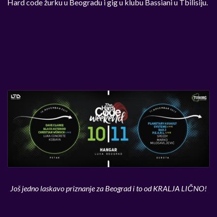
Hard code žurku u Beogradu i gig u klubu Bassiani u Tbilisiju.
Još jedno laskavo priznanje za Beograd i to od KRALJA LIČNO!