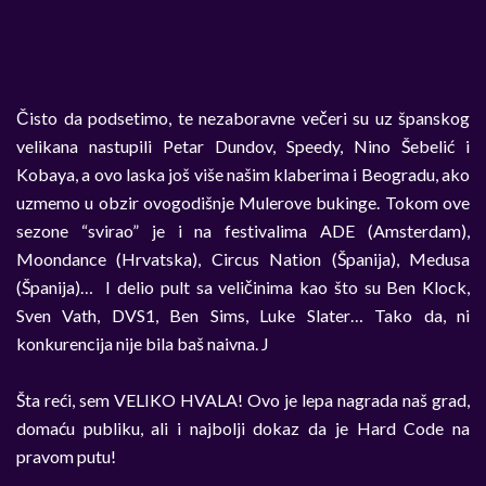
Čisto da podsetimo, te nezaboravne večeri su uz španskog
velikana nastupili Petar Dundov, Speedy, Nino Šebelić i
Kobaya, a ovo laska još više našim klaberima i Beogradu, ako
uzmemo u obzir ovogodišnje Mulerove bukinge. Tokom ove
sezone “svirao” je i na festivalima ADE (Amsterdam),
Moondance (Hrvatska), Circus Nation (Španija), Medusa
(Španija)… I delio pult sa veličinima kao što su Ben Klock,
Sven Vath, DVS1, Ben Sims, Luke Slater… Tako da, ni
konkurencija nije bila baš naivna. J
Šta reći, sem VELIKO HVALA! Ovo je lepa nagrada naš grad,
domaću publiku, ali i najbolji dokaz da je Hard Code na
pravom putu!