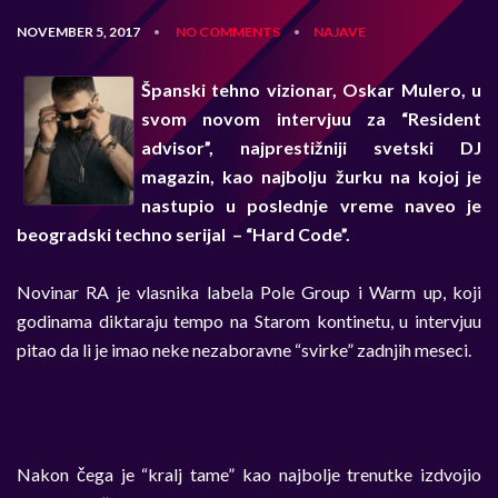
NOVEMBER 5, 2017
NO COMMENTS
NAJAVE
•
•
Španski tehno vizionar, Oskar Mulero, u
svom novom intervjuu za “Resident
advisor”, najprestižniji svetski DJ
magazin, kao najbolju žurku na kojoj je
nastupio u poslednje vreme naveo je
beogradski techno serijal – “Hard Code”.
Novinar RA je vlasnika labela Pole Group i Warm up, koji
godinama diktaraju tempo na Starom kontinetu, u intervjuu
pitao da li je imao neke nezaboravne “svirke” zadnjih meseci.
Nakon čega je “kralj tame” kao najbolje trenutke izdvojio