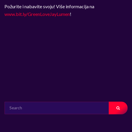
Požurite i nabavite svoju! Više informacija na
www.bit.ly/GreenLoveJayLume
n
!
SEARCH
FOR: