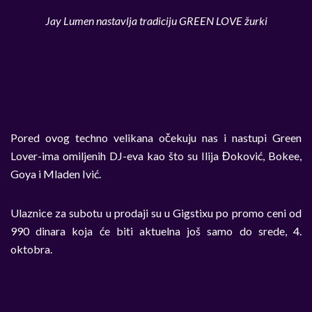
Jay Lumen nastavlja tradiciju GREEN LOVE žurki
Pored ovog techno velikana očekuju nas i nastupi Green
Lover-ima omiljenih DJ-eva kao što su Ilija Đoković, Bokee,
Goya i Mladen Ivić.
Ulaznice za subotu u prodaji su u Gigstixu po promo ceni od
990 dinara koja će biti aktuelna još samo do srede, 4.
oktobra.