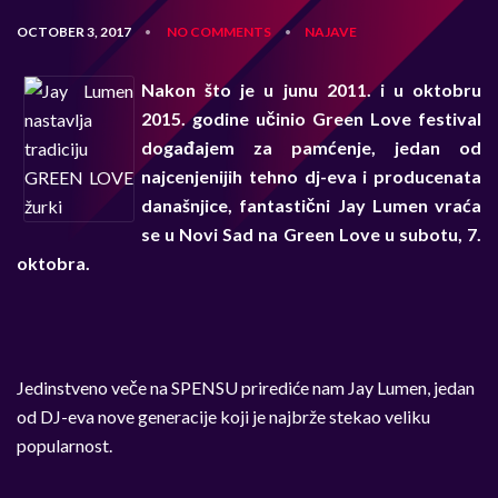
OCTOBER 3, 2017
NO COMMENTS
NAJAVE
•
•
Nakon što je u junu 2011. i u oktobru
2015. godine učinio Green Love festival
događajem za pamćenje, jedan od
najcenjenijih tehno dj-eva i producenata
današnjice, fantastični Jay Lumen vraća
se u Novi Sad na Green Love u subotu, 7.
oktobra.
Jedinstveno veče na SPENSU prirediće nam Jay Lumen, jedan
od DJ-eva nove generacije koji je najbrže stekao veliku
popularnost.