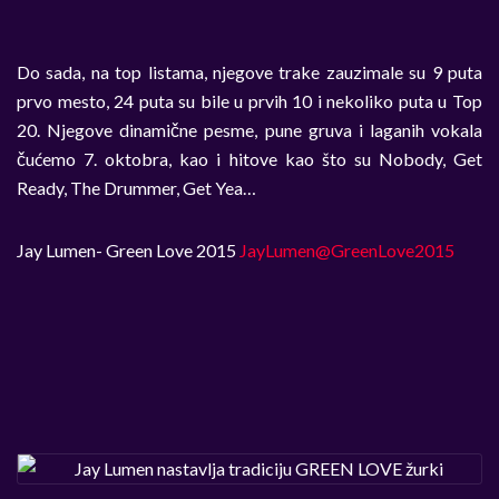
Do sada, na top listama, njegove trake zauzimale su 9 puta
prvo mesto, 24 puta su bile u prvih 10 i nekoliko puta u Top
20. Njegove dinamične pesme, pune gruva i laganih vokala
čućemo 7. oktobra, kao i hitove kao što su Nobody, Get
Ready, The Drummer, Get Yea…
Jay Lumen- Green Love 2015
JayLumen@GreenLove2015