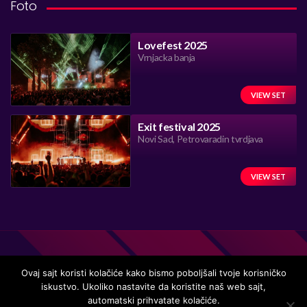
Foto
Lovefest 2025
Vrnjacka banja
VIEW SET
Exit festival 2025
Novi Sad, Petrovaradin tvrdjava
VIEW SET
Ovaj sajt koristi kolačiće kako bismo poboljšali tvoje korisničko
iskustvo. Ukoliko nastavite da koristite naš web sajt,
Handmade in Serbia 15 years ago, while listening to the great
automatski prihvatate kolačiće.