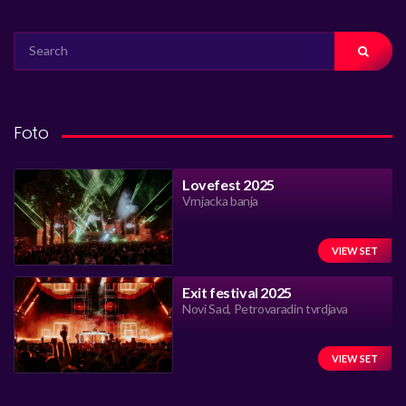
SEARCH
FOR:
Foto
Lovefest 2025
Vrnjacka banja
VIEW SET
Exit festival 2025
Novi Sad, Petrovaradin tvrdjava
VIEW SET