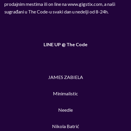
prodajnim mestima ili on line na www.gigstix.com, a naši
sugrađani u The Code-u svaki dan u nedelji od 8-24h.
LINE UP @ The Code
JAMES ZABIELA
Minimalistic
Needle
Nikola Batrić