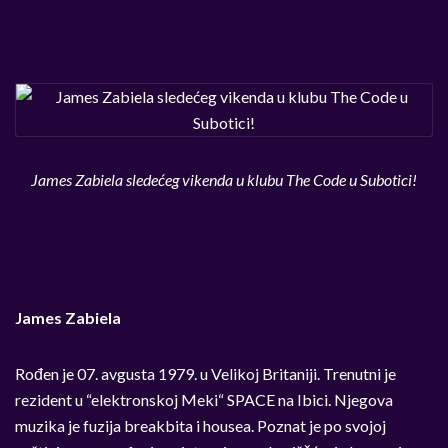
James Zabiela sledećeg vikenda u klubu The Code u Subotici!
James Zabiela
Rođen je 07. avgusta 1979. u Velikoj Britaniji. Trenutni je
rezident u “elektronskoj Meki“ SPACE na Ibici. Njegova
muzika je fuzija breakbita i housea. Poznat je po svojoj