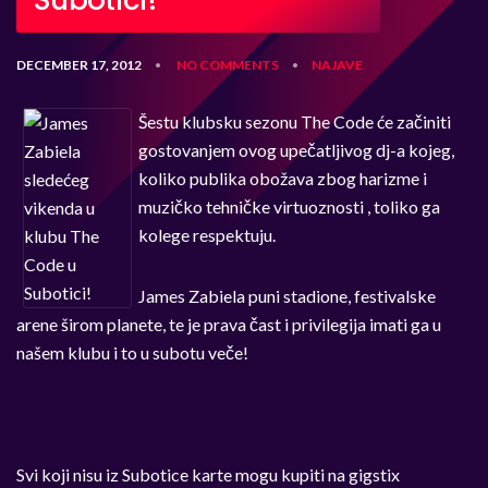
Subotici!
DECEMBER 17, 2012
NO COMMENTS
NAJAVE
•
•
Šestu klubsku sezonu The Code će začiniti
gostovanjem ovog upečatljivog dj-a kojeg,
koliko publika obožava zbog harizme i
muzičko tehničke virtuoznosti , toliko ga
kolege respektuju.
James Zabiela puni stadione, festivalske
arene širom planete, te je prava čast i privilegija imati ga u
našem klubu i to u subotu veče!
Svi koji nisu iz Subotice karte mogu kupiti na gigstix