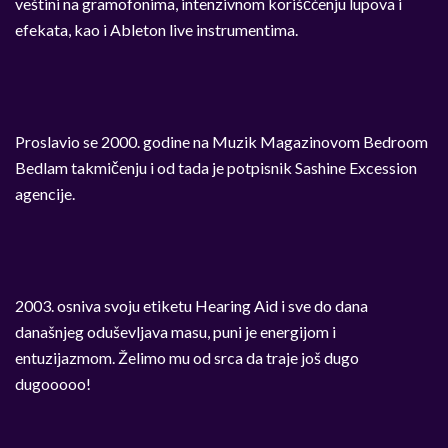
veštini na gramofonima, intenzivnom koriščćenju lupova i
efekata, kao i Ableton live instrumentima.
Proslavio se 2000. godine na Muzik Magazinovom Bedroom
Bedlam takmičenju i od tada je potpisnik Sashine Excession
agencije.
2003. osniva svoju etiketu Hearing Aid i sve do dana
današnjeg oduševljava masu, puni je energijom i
entuzijazmom. Želimo mu od srca da traje još dugo
dugooooo!