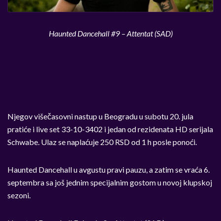
Haunted Dancehall #9 – Attentat (SAD)
Njegov višečasovni nastup u Beogradu u subotu 20. jula
pratiće i live set 33-10-3402 i jedan od rezidenata HD serijala
Schwabe. Ulaz se naplaćuje 250 RSD od 1 h posle ponoći.
Haunted Dancehall u avgustu pravi pauzu, a zatim se vraća 6.
septembra sa još jednim specijalnim gostom u novoj klupskoj
sezoni.