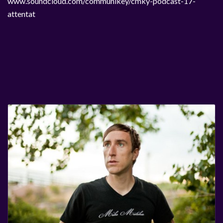
www.soundcloud.com/communikey/cmky-podcast-17-
attentat