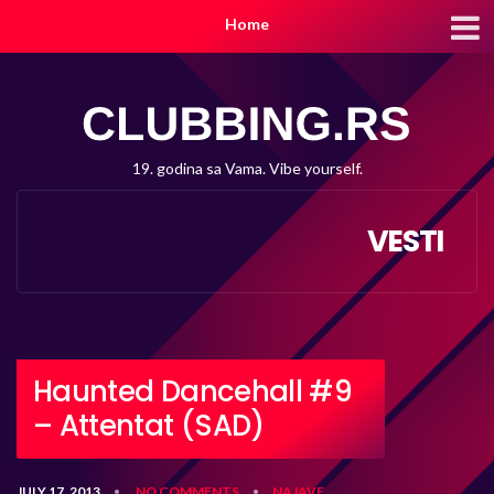
Home
19. godina sa Vama. Vibe yourself.
VESTI
Haunted Dancehall #9
– Attentat (SAD)
JULY 17, 2013
NO COMMENTS
NAJAVE
•
•