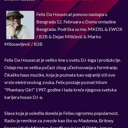
Felix Da Housecat ponovo nastupa u
Beogradu 12. Februara u Domu omladine
Beograda. Podrška su mu: MKDSL & EWOX
/ B2B & Dejan Milićević & Marko
Milosavljević / B2B
Felix Da Housecat je veliko ime u svetu DJ-inga i produkcije.
Odaje mu se velika počast zbog učestvovanja u formiranju
čikaške haus muzike, koja je poznata kao najraniji stil ove
vrste elektronskog zvuka. Felix postaje poznat hitom
"Phantasy Girl" 1997. godine i tada kreće njegova svetska
karijera house DJ-a.
Slava koja je usledila donela je Felixu ogromnu popularnost.
Radio je remikse za zvezde kao što su Madonna, Britney
Spears i Kylie Minogue. Sarađivao je i sa P. Diddy-jem na