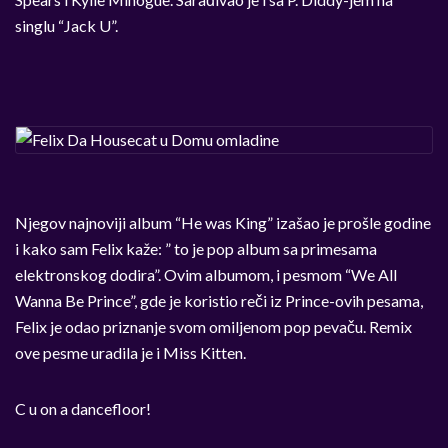
singlu “Jack U”.
Njegov najnoviji album “He was King” izašao je prošle godine
i kako sam Felix kaže: ” to je pop album sa primesama
elektronskog dodira”. Ovim albumom, i pesmom “We All
Wanna Be Prince”, gde je koristio reči iz Prince-ovih pesama,
Felix je odao priznanje svom omiljenom pop pevaču. Remix
ove pesme uradila je i Miss Kitten.
C u on a dancefloor!