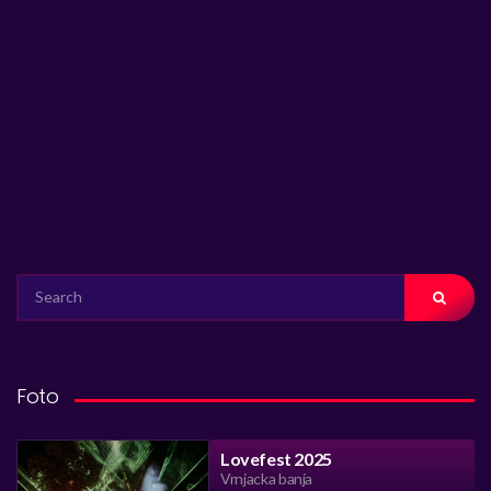
SEARCH
FOR:
Foto
Lovefest 2025
Vrnjacka banja