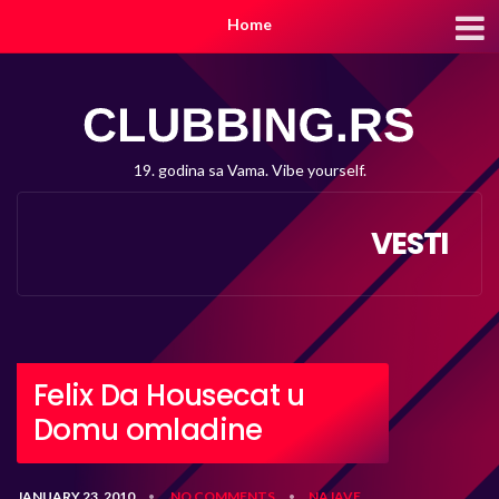
Home
19. godina sa Vama. Vibe yourself.
VESTI
Felix Da Housecat u
Domu omladine
JANUARY 23, 2010
NO COMMENTS
NAJAVE
•
•