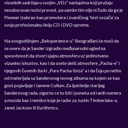
vizuelnih sadržaja u svojim „VDJ“ nastupima koji pružaju
nezaboravan noćni provod, pa samim tim nije ni čudo da ga je
Pioneer izabrao kao promotera i zvaničnog ’test vozača’ za
svoju profesionalnu liniju CD i DVD opreme.
Na ovogodišnjem „Beksperience-u“ Beograđani će moći da
se uvere da je Sander izgradio međunarodni ugled na
sposobnosti da stvori sjajnu atmosferu uz jedinstveno
vizuelno iskustvo, kao i da osete delić atmosfere „Pacha-e“ i
njegovih čuvenih žurki „Pure Pacha Ibiza“ a i da čuju po nešto
od materijala sa Sanderovog novog albuma na kojem se kao
gost pojavljuje i Jamme Cullum. Za ljubitelje starijeg
Sanderovog rada, sigurno ce tu biti i poneka od ranih numera
a mozda bas i remiksi koje je radio za Justin Timberlake-a,
Janet Jackson ili Eurithmics.