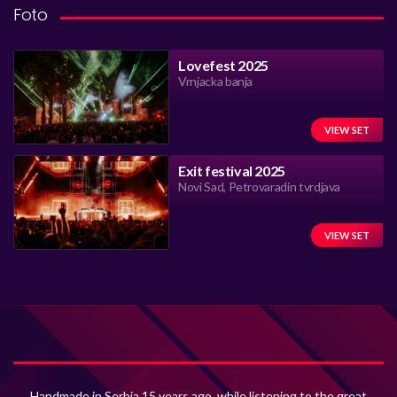
Foto
Lovefest 2025
Vrnjacka banja
VIEW SET
Exit festival 2025
Novi Sad, Petrovaradin tvrdjava
VIEW SET
Handmade in Serbia 15 years ago, while listening to the great