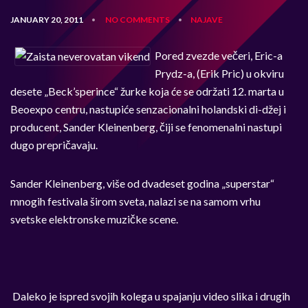
JANUARY 20, 2011
NO COMMENTS
NAJAVE
•
•
Pored zvezde večeri, Eric-a
Prydz-a, (Erik Pric) u okviru
desete „Beck’sperince“ žurke koja će se održati 12. marta u
Beoexpo centru, nastupiće senzacionalni holandski di-džej i
producent, Sander Kleinenberg, čiji se fenomenalni nastupi
dugo prepričavaju.
Sander Kleinenberg, više od dvadeset godina „superstar“
mnogih festivala širom sveta, nalazi se na samom vrhu
svetske elektronske muzičke scene.
Daleko je ispred svojih kolega u spajanju video slika i drugih