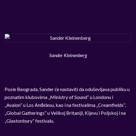
Sander Kleinenberg
Posle Beograda, Sander će nastaviti da oduševljava publiku u
poznatim klubovima „Ministry of Sound“ u Londonu i
„Avalon“ u Los Anđelesu, kao i na festivalima „Creamfields“,
„Global Gatherings“ u Velikoj Britaniji, Kijevu i Poljskoj i na
„Glastonbury“ festivalu.