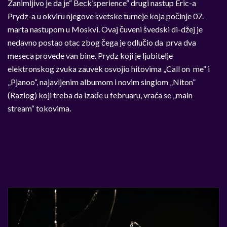
Zanimljivo je da je“ Beck’sperience“ drugi nastup Eric-a
Prydz-a u okviru njegove svetske turneje koja počinje 07.
marta nastupom u Moskvi. Ovaj čuveni švedski di-džej je
nedavno postao otac zbog čega je odlučio da prva dva
meseca provede van bine. Prydz koji je ljubitelje
elektronskog zvuka zauvek osvojio hitovima „Call on me“ i
„Pjanoo“, najavljenim albumom i novim singlom „Niton”
(Razlog) koji treba da izađe u februaru, vraća se „main
stream“ tokovima.