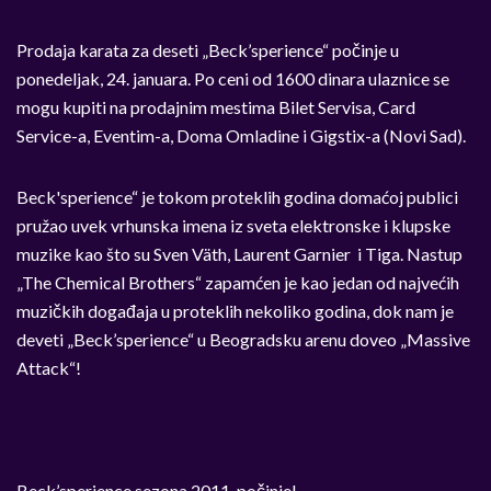
Prodaja karata za deseti „Beck’sperience“ počinje u
ponedeljak, 24. januara. Po ceni od 1600 dinara ulaznice se
mogu kupiti na prodajnim mestima Bilet Servisa, Card
Service-a, Eventim-a, Doma Omladine i Gigstix-a (Novi Sad).
Beck'sperience“ je tokom proteklih godina domaćoj publici
pružao uvek vrhunska imena iz sveta elektronske i klupske
muzike kao što su Sven Väth, Laurent Garnier i Tiga. Nastup
„The Chemical Brothers“ zapamćen je kao jedan od najvećih
muzičkih događaja u proteklih nekoliko godina, dok nam je
deveti „Beck’sperience“ u Beogradsku arenu doveo „Massive
Attack“!
Beck’sperience sezona 2011. počinje!