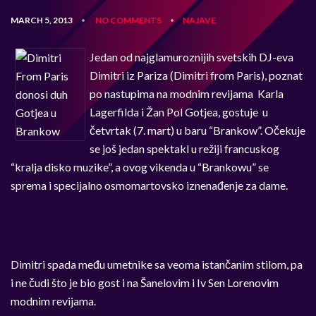
MARCH 5, 2013
NO COMMENTS
NAJAVE
•
•
Jedan od najglamuroznijih svetskih DJ-eva
Dimitri iz Pariza (Dimitri from Paris), poznat
po nastupima na modnim revijama Karla
Lagerfilda i Žan Pol Gotjea, gostuje u
četvrtak (7. mart) u baru “Brankow”. Očekuje
se još jedan spektakl u režiji francuskog
“kralja disko muzike”, a ovog vikenda u “Brankowu” se
sprema i specijalno osmomartovsko iznenađenje za dame.
Dimitri spada među umetnike sa veoma istančanim stilom, pa
i ne čudi što je bio gost i na Šanelovim i Iv Sen Lorenovim
modnim revijama.