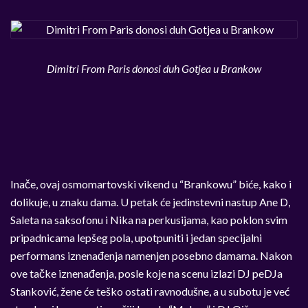
Dimitri From Paris donosi duh Gotjea u Brankow
Inače, ovaj osmomartovski vikend u “Brankowu” biće, kako i
dolikuje, u znaku dama. U petak će jedinstevni nastup Ane D,
Saleta na saksofonu i Nika na perkusijama, kao poklon svim
pripadnicama lepšeg pola, upotpuniti i jedan specijalni
performans iznenađenja namenjen posebno damama. Nakon
ove tačke iznenađenja, posle koje na scenu izlazi DJ peDJa
Stanković, žene će teško ostati ravnodušne, a u subotu je već