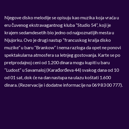
Njegove disko melodije se opisuju kao muzika koja vraća u
eru čuvenog ekstravagantnog kluba “Studio 54“, koji je
krajem sedamdesetih bio jedno od najpoznatijih mesta u
Njujorku. Ovo je drugi nastup “francuskog kralja disko
muzike” u baru “Brankow“ i nema razloga da opet ne ponovi
spektakularna atmosfera sa letnjeg gostovanja. Karte se po
pretprodajnoj ceni od 1.200 dinara mogu kupiti u baru
“Ludost“ u Savamaloj (Karađorđeva 44) svakog dana od 10
od 01 sat, dok će na dan nastupa na ulazu koštati 1.600
dinara. (Rezervacije i dodatne informacije na 069 83 00 777).