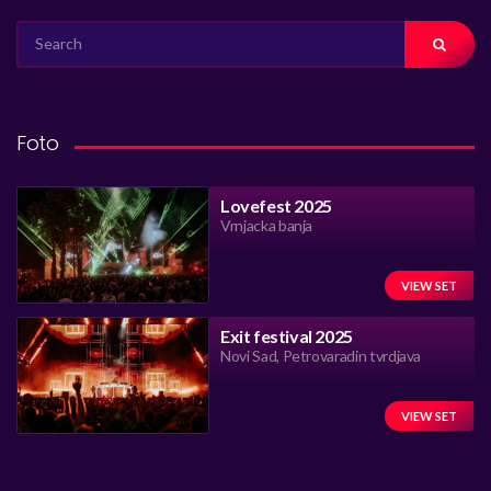
SEARCH
FOR:
Foto
Lovefest 2025
Vrnjacka banja
VIEW SET
Exit festival 2025
Novi Sad, Petrovaradin tvrdjava
VIEW SET