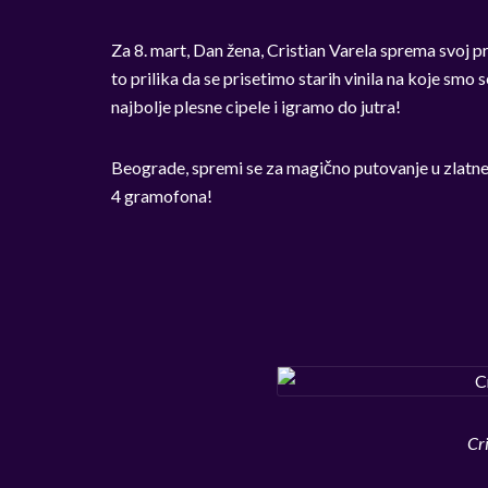
Za 8. mart, Dan žena, Cristian Varela sprema svoj p
to prilika da se prisetimo starih vinila na koje smo 
najbolje plesne cipele i igramo do jutra!
Beograde, spremi se za magično putovanje u zlatne
4 gramofona!
Cr