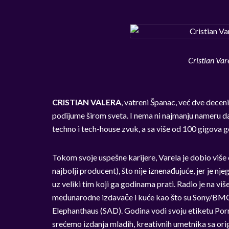
Cristian Var
CRISTIAN VALERA
, vatreni Španac, već dve deceni
podijume širom sveta. I nema ni najmanju nameru d
techno i tech-house zvuk, a sa više od 100 gigova go
Tokom svoje uspešne karijere, Varela je dobio više o
najbolji producent), što nije iznenađujuće, jer je nj
uz veliki tim koji ga godinama prati. Radio je na viš
međunarodne izdavače i kuće kao što su Sony/BMG –
Elephanthaus (SAD). Godina vodi svoju etiketu Po
srećemo izdanja mladih, kreativnih umetnika sa ori