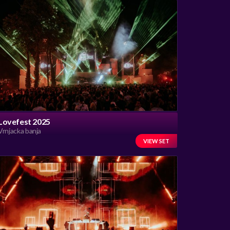
Lovefest 2025
Vrnjacka banja
VIEW SET