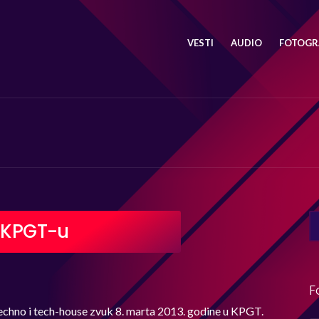
VESTI
AUDIO
FOTOGRA
SE
u KPGT-u
FO
F
techno i tech-house zvuk 8. marta 2013. godine u KPGT.