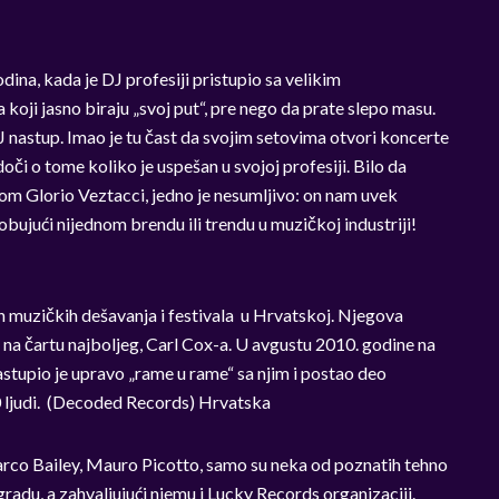
odina, kada je DJ profesiji pristupio sa velikim
oji jasno biraju „svoj put“, pre nego da prate slepo masu.
 nastup. Imao je tu čast da svojim setovima otvori koncerte
či o tome koliko je uspešan u svojoj profesiji. Bilo da
om Glorio Veztacci, jedno je nesumljivo: on nam uvek
obujući nijednom brendu ili trendu u muzičkoj industriji!
h muzičkih dešavanja i festivala u Hrvatskoj. Njegova
i na čartu najboljeg, Carl Cox-a. U avgustu 2010. godine na
nastupio je upravo „rame u rame“ sa njim i postao deo
 ljudi. (Decoded Records) Hrvatska
arco Bailey, Mauro Picotto, samo su neka od poznatih tehno
adu, a zahvaljujući njemu i Lucky Records organizaciji.