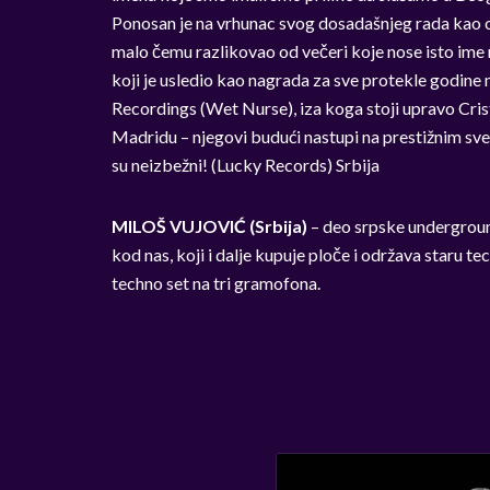
Ponosan je na vrhunac svog dosadašnjeg rada kao o
malo čemu razlikovao od večeri koje nose isto ime na
koji je usledio kao nagrada za sve protekle godine 
Recordings (Wet Nurse), iza koga stoji upravo Crist
Madridu – njegovi budući nastupi na prestižnim sv
su neizbežni! (Lucky Records) Srbija
MILOŠ VUJOVIĆ (Srbija)
– deo srpske undergroun
kod nas, koji i dalje kupuje ploče i održava staru 
techno set na tri gramofona.