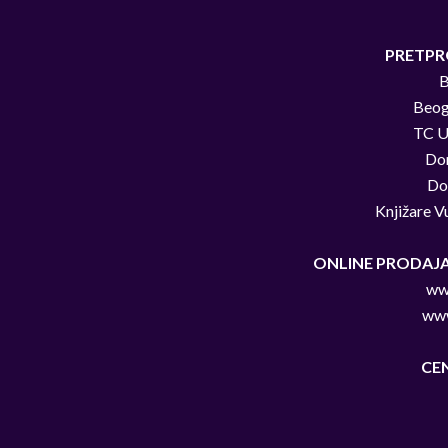
PRETPR
B
Beog
TC Uš
Do
Do
Knjižare Vu
ONLINE PRODAJA
www
www
CE