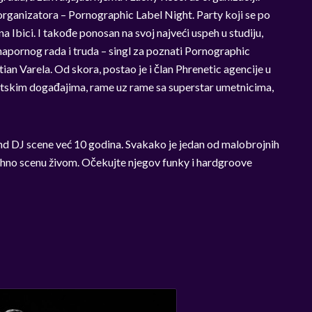
rganizatora – Pornographic Label Night. Party koji se po
 Ibici. I takođe ponosan na svoj najveći uspeh u studiju,
napornog rada i truda – singl za poznati Pornographic
ian Varela. Od skora, postao je i član Phrenetic agencije u
etskim događajima, rame uz rame sa superstar umetnicima,
d DJ scene već 10 godina. Svakako je jedan od malobrojnih
techno scenu živom. Očekujte njegov funky i hardgroove