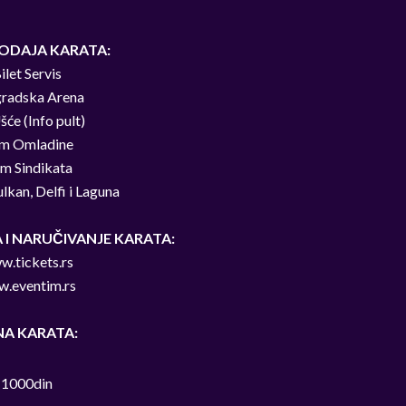
ODAJA KARATA:
ilet Servis
radska Arena
će (Info pult)
m Omladine
m Sindikata
lkan, Delfi i Laguna
 I NARUČIVANJE KARATA:
.tickets.rs
.eventim.rs
NA KARATA:
1000din