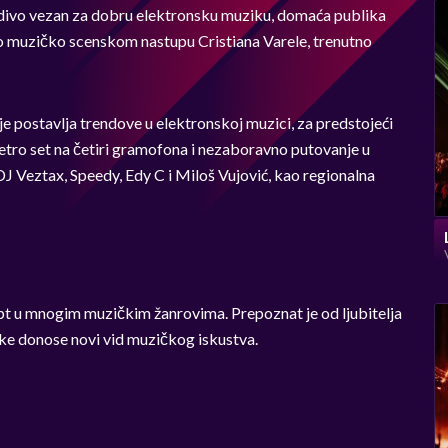
kidivo vezan za dobru elektronsku muziku, domaća publika
eno muzičko scenskom nastupu Cristiana Varele, trenutno
je postavlja trendove u elektronskoj muzici, za predstojeći
etro set na četiri gramofona i nezaboravno putovanje u
 DJ Veztax, Speedy, Edy C i Miloš Vujović, kao regionalna
ept u mnogim muzičkim žanrovima. Prepoznat je od ljubitelja
ke donose novi vid muzičkog iskustva.