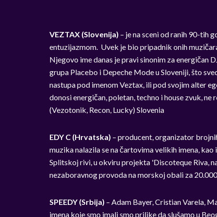
VEZTAX (Slovenija)
– je na sceni od ranih 90-tih g
entuzijazmom. Uvek je bio pripadnik onih muzičara k
Njegovo ime danas je pravi sinonim za energičan DJ
grupa Placebo i Depeche Mode u Sloveniji, što svedo
nastupa pod imenom Veztax, ili pod svojim alter eg
donosi energičan, poletan, techno i house zvuk, ne r
(Vezotonik, Recon, Lucky) Slovenia
EDY C (Hrvatska)
– producent, organizator brojni
muzika nalazila se na čartovima velikih imena, kao 
Splitskoj rivi, u okviru projekta 'Discoteque Riva, 
nezaboravnog provoda na morskoj obali za 20.000
SPEEDY (Srbija)
– Adam Bayer, Cristian Varela, M
imena koje smo imali smo prilike da slušamo u Beogr