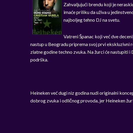
Zahvaljujući brendu koji je neras
imaće priliku da uživa u jedinstv
najboljeg tehno DJ na svetu.
Vatreni Španac koji već dve deceni
nastup u Beogradu priprema svoj prvi ekskluzivni r
zlatne godine techno zvuka. Na žurci će nastupiti i
podrška.
Heineken već dugi niz godina nudi originalni konc
dobrog zvuka i odličnog provoda, jer Heineken žur