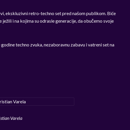
rvi, ekskluzivni retro-techno set pred našom publikom. Biće
se ježili i na kojima su odrasle generacije, da obučemo svoje
 godine techno zvuka, nezaboravnu zabavu i vatreni set na
istian Varela