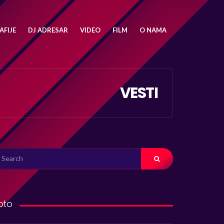
FIJE
DJ ADRESAR
VIDEO
FILM
O NAMA
VESTI
ARCH
R:
oto