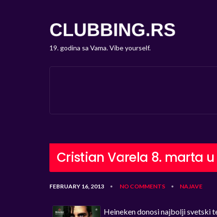
19. godina sa Vama. Vibe yourself.
Cristian Varela 8. marta 
FEBRUARY 16, 2013
NO COMMENTS
NAJAVE
•
•
Heineken donosi najbolji svetski 