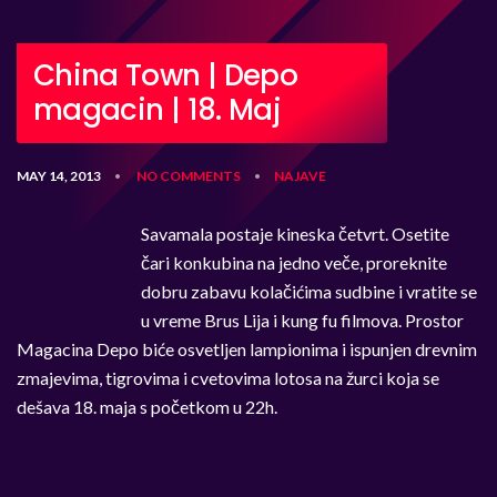
China Town | Depo
magacin | 18. Maj
MAY 14, 2013
NO COMMENTS
NAJAVE
•
•
Savamala postaje kineska četvrt. Osetite
čari konkubina na jedno veče, proreknite
dobru zabavu kolačićima sudbine i vratite se
u vreme Brus Lija i kung fu filmova. Prostor
Magacina Depo biće osvetljen lampionima i ispunjen drevnim
zmajevima, tigrovima i cvetovima lotosa na žurci koja se
dešava 18. maja s početkom u 22h.