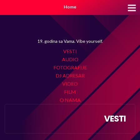
Home
19. godina sa Vama. Vibe yourself.
VESTI
AUDIO
FOTOGRAFIJE
DJ ADRESAR
VIDEO
FILM
O NAMA
VESTI