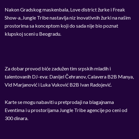
Nakon Gradskog maskenbala, Love district žurke i Freak
Show-a, Jungle Tribe nastavlja niz inovativnih žurki na našim
prostorima sa konceptom koji do sada nije bio poznat
klupskoj sceni u Beogradu.
Za dobar provod biće zadužen tim srpskih mladih i
talentovanih DJ-eva: Danijel Čehranov, Calavera B2B Manya,
Vid Marjanović i Luka Vuković B2B Ivan Radojević.
Karte se mogu nabaviti u pretprodaji na blagajnama
Eventima i u prostorijama Jungle Tribe agencije po ceni od
300 dinara.