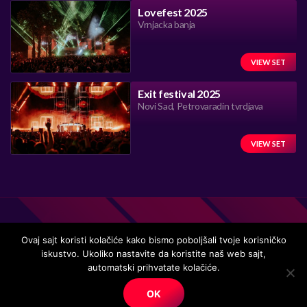
Lovefest 2025
Vrnjacka banja
VIEW SET
Exit festival 2025
Novi Sad, Petrovaradin tvrdjava
VIEW SET
Ovaj sajt koristi kolačiće kako bismo poboljšali tvoje korisničko
iskustvo. Ukoliko nastavite da koristite naš web sajt,
automatski prihvatate kolačiće.
Handmade in Serbia 15 years ago, while listening to the great
music.
OK
© Copyright. All right reserved.