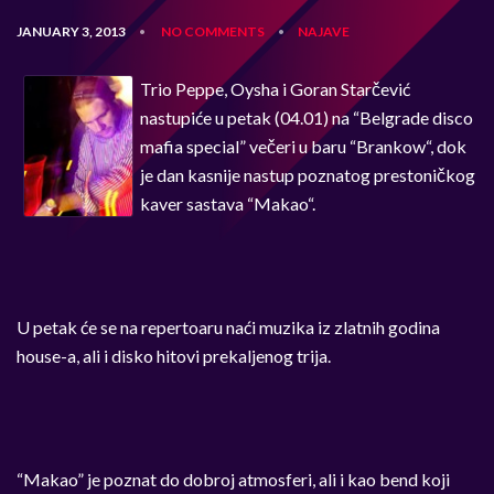
JANUARY 3, 2013
NO COMMENTS
NAJAVE
•
•
Trio Peppe, Oysha i Goran Starčević
nastupiće u petak (04.01) na “Belgrade disco
mafia special” večeri u baru “Brankow“, dok
je dan kasnije nastup poznatog prestoničkog
kaver sastava “Makao“.
U petak će se na repertoaru naći muzika iz zlatnih godina
house-a, ali i disko hitovi prekaljenog trija.
“Makao” je poznat do dobroj atmosferi, ali i kao bend koji