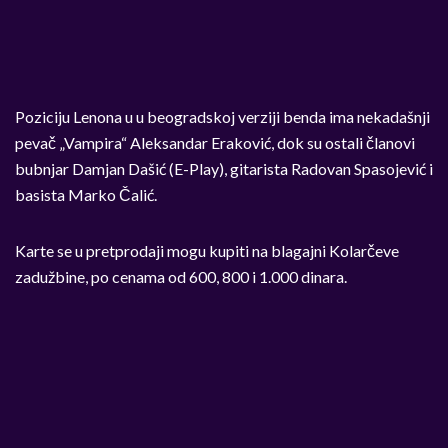
Poziciju Lenona u u beogradskoj verziji benda ima nekadašnji
pevač „Vampira“ Aleksandar Eraković, dok su ostali članovi
bubnjar Damjan Dašić (E-Play), gitarista Radovan Spasojević i
basista Marko Čalić.
Karte se u pretprodaji mogu kupiti na blagajni Kolarčeve
zadužbine, po cenama od 600, 800 i 1.000 dinara.