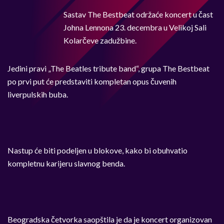
Sastav The Bestbeat održaće koncert u čast
Johna Lennona 23. decembra u Velikoj Sali
Kolarčeve zadužbine.
Jedini pravi „The Beatles tribute band“, grupa The Bestbeat
po prvi put će predstaviti kompletan opus čuvenih
liverpulskih buba.
Nastup će biti podeljen u blokove, kako bi obuhvatio
kompletnu karijeru slavnog benda.
Beogradska četvorka saopštila je da je koncert organizovan