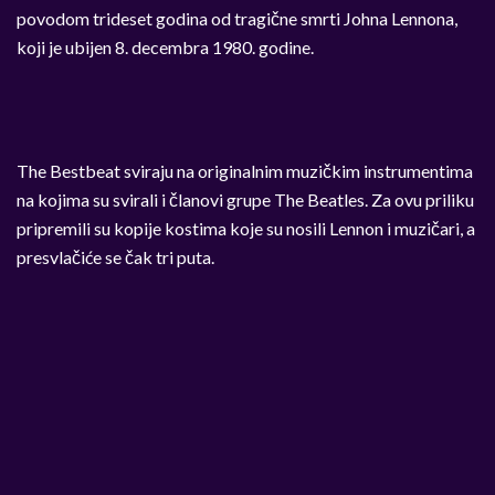
povodom trideset godina od tragične smrti Johna Lennona,
koji je ubijen 8. decembra 1980. godine.
The Bestbeat sviraju na originalnim muzičkim instrumentima
na kojima su svirali i članovi grupe The Beatles. Za ovu priliku
pripremili su kopije kostima koje su nosili Lennon i muzičari, a
presvlačiće se čak tri puta.