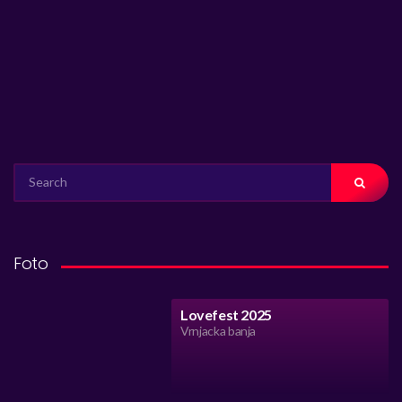
SEARCH
FOR:
Foto
Lovefest 2025
Vrnjacka banja