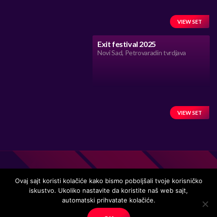
VIEW SET
Exit festival 2025
Novi Sad, Petrovaradin tvrdjava
VIEW SET
Ovaj sajt koristi kolačiće kako bismo poboljšali tvoje korisničko
iskustvo. Ukoliko nastavite da koristite naš web sajt,
Handmade in Serbia 15 years ago, while listening to the great
automatski prihvatate kolačiće.
music.