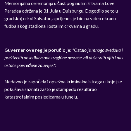
Memorijalna ceremonija u čast poginulim žrtvama Love
Paradea održana je 31. Jula u Duisburgu. Dogodilo se to u
gradskoj crkvi Salvator, a prijenos je bio na video ekranu
fudbalskog stadiona i ostalim crkvama u gradu.
Guverner ove regije poručio je:
"Ostalo je mnogo svedoka i
preživelih posetilaca ove tragične nesreće, ali duše svih njih i nas
ostaće povređene zauvijek".
Nedavno je započela i opsežna kriminalna istraga u kojoj se
pokušava saznati zašto je stampedo rezultirao
katastrofalnim posledicama u tunelu.