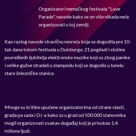
Organizatori nemačkog festivala "Love
Parade", navode kako se on više nikada neće
organizovati u toj zemlji.
Kao razlog navode stravičnu nesreću koja se dogodila pre 10-
tak dana tokom festivala u Duisburgu; 21 poginuli i stotine
povređenih ljubitelja elektronske muzike koji su zbog panike
i velike gužve stradali u stampedu koji se dogodio u tunelu
stare železničke stanice.
Mnoge su kritike upućene organizatorima od strane vlasti,
grada pa sada i DJ-a kako su u grad od 500.000 stanovnika
mogli organizovati ovakav događaj koji je privukao 1,4
miliona ljudi.