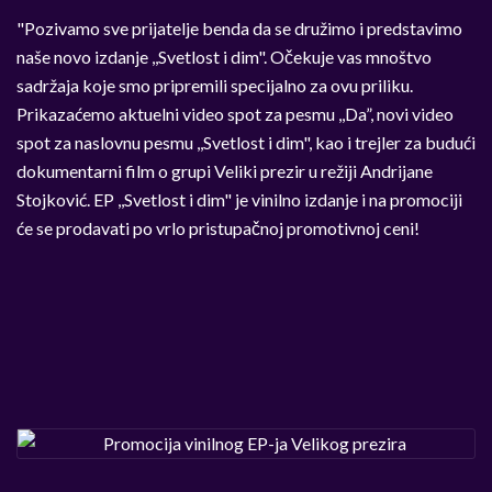
"Pozivamo sve prijatelje benda da se družimo i predstavimo
naše novo izdanje ,,Svetlost i dim". Očekuje vas mnoštvo
sadržaja koje smo pripremili specijalno za ovu priliku.
Prikazaćemo aktuelni video spot za pesmu ,,Da”, novi video
spot za naslovnu pesmu ,,Svetlost i dim", kao i trejler za budući
dokumentarni film o grupi Veliki prezir u režiji Andrijane
Stojković. EP ,,Svetlost i dim" je vinilno izdanje i na promociji
će se prodavati po vrlo pristupačnoj promotivnoj ceni!