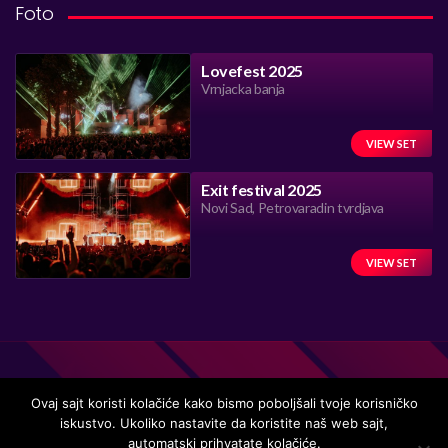
Foto
Lovefest 2025
Vrnjacka banja
VIEW SET
Exit festival 2025
Novi Sad, Petrovaradin tvrdjava
VIEW SET
Ovaj sajt koristi kolačiće kako bismo poboljšali tvoje korisničko
iskustvo. Ukoliko nastavite da koristite naš web sajt,
Handmade in Serbia 15 years ago, while listening to the great
automatski prihvatate kolačiće.