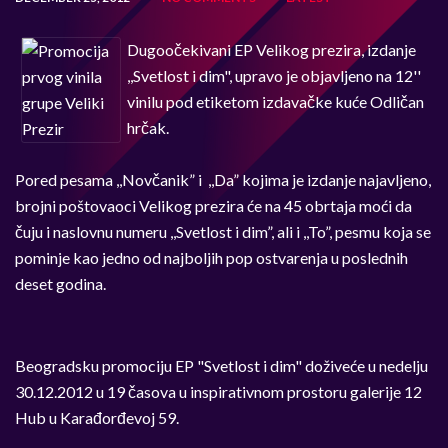
Dugoočekivani EP Velikog prezira, izdanje
,,Svetlost i dim", upravo je objavljeno na 12''
vinilu pod etiketom izdavačke kuće Odličan
hrčak.
Pored pesama ,,Novčanik” i ,,Da” kojima je izdanje najavljeno,
brojni poštovaoci Velikog prezira će na 45 obrtaja moći da
čuju i naslovnu numeru ,,Svetlost i dim”, ali i ,,To”, pesmu koja se
pominje kao jedno od najboljih pop ostvarenja u poslednih
deset godina.
Beogradsku promociju EP "Svetlost i dim" doživeće u nedelju
30.12.2012 u 19 časova u inspirativnom prostoru galerije 12
Hub u Karađorđevoj 59.