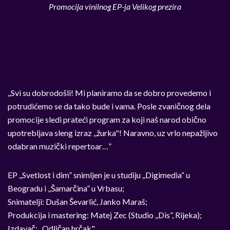
Promocija vinilnog EP-ja Velikog prezira
,,Svi su dobrodošli! Mi planiramo da se dobro provedemo i
potrudićemo se da tako bude i vama. Posle zvaničnog dela
promocije sledi prateći program za koji naš narod obično
upotrebljava sleng izraz ,,žurka"! Naravno, uz vrlo nepažljivo
odabran muzički repertoar…”
EP ,,Svetlost i dim” snimljen je u studiju ,,Digimedia“ u
Beogradu i ,,Šamarčina” u Vrbasu;
Snimatelji: Dušan Ševarlić, Janko Maraš;
Produkcija i mastering: Matej Zec (Studio ,,Dis”, Rijeka);
Izdavač: ,,Odličan hrčak"