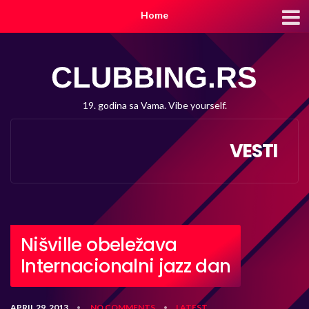
Home
19. godina sa Vama. Vibe yourself.
VESTI
Nišville obeležava
Internacionalni jazz dan
APRIL 29, 2013
NO COMMENTS
LATEST
•
•