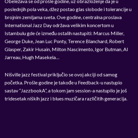
Obeležava se od prošle godine, uz obrazloženje da je u
poslednjih pola veka, džez postao glas slobode i tolerancije u
brojnim zemljama sveta. Ove godine, centralna proslava
International Jazz Day održava velikim koncertom u
Istambulu gde će između ostalih nastupiti: Marcus Miller,
George Duke, Jean Luc Ponty, Terence Blanchard, Robert
Glasper, Zakir Husain, Milton Nascimento, Igor Butman, Al
Jarreau, Hugh Masekela…
Nišville jazz festival priključio se ovoj akciji od samog
početka. Prošle godine je takođe u Feedback-u nastupio
sastav “JazzbookA”, a tokom jam session-a nastupilo je još
tridesetak niških jazz i blues muzičara različitih generacija.