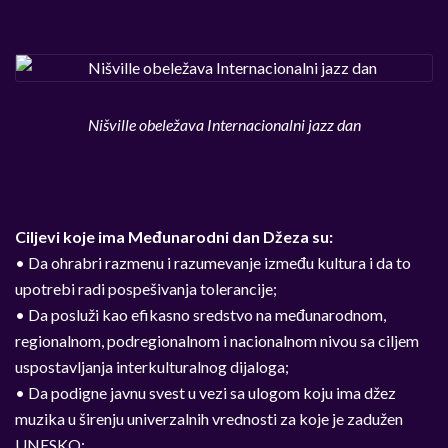
Nišville obeležava Internacionalni jazz dan
Ciljevi koje ima Međunarodni dan Džeza su:
• Da ohrabri razmenu i razumevanje između kultura i da to
upotrebi radi pospešivanja tolerancije;
• Da posluži kao efikasno sredstvo na međunarodnom,
regionalnom, podregionalnom i nacionalnom nivou sa ciljem
uspostavljanja interkulturalnog dijaloga;
• Da podigne javnu svest u vezi sa ulogom koju ima džez
muzika u širenju univerzalnih vrednosti za koje je zadužen
UNESKO;