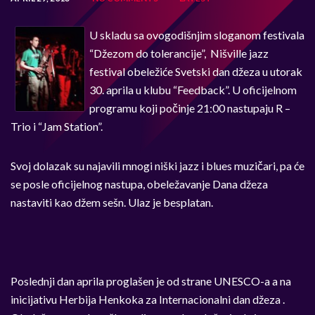
U skladu sa ovogodišnjim sloganom festivala
“Džezom do tolerancije”, Nišville jazz
festival obeležiće Svetski dan džeza u utorak
30. aprila u klubu “Feedback”. U oficijelnom
programu koji počinje 21:00 nastupaju R –
Trio i “Jam Station”.
Svoj dolazak su najavili mnogi niški jazz i blues muzičari, pa će
se posle oficijelnog nastupa, obeležavanje Dana džeza
nastaviti kao džem sešn. Ulaz je besplatan.
Poslednji dan aprila proglašen je od strane UNESCO-a a na
inicijativu Herbija Henkoka za Internacionalni dan džeza .