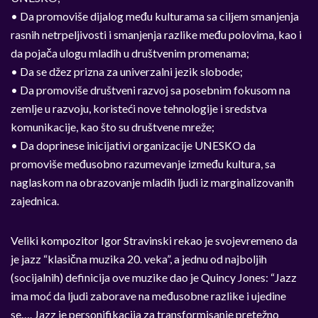
• Da promoviše dijalog među kulturama sa ciljem smanjenja
rasnih netrpeljivosti i smanjenja razlike među polovima, kao i
da pojača ulogu mladih u društvenim promenama;
• Da se džez prizna za univerzalni jezik slobode;
• Da promoviše društveni razvoj sa posebnim fokusom na
zemlje u razvoju, koristeći nove tehnologije i sredstva
komunikacije, kao što su društvene mreže;
• Da doprinese inicijativi organizacije UNESKO da
promoviše međusobno razumevanje između kultura, sa
naglaskom na obrazovanje mladih ljudi iz marginalizovanih
zajednica.
Veliki kompozitor Igor Stravinski rekao je svojevremeno da
je jazz “klasična muzika 20. veka”, a jednu od najboljih
(socijalnih) definicija ove muzike dao je Quincy Jones: “Jazz
ima moć da ljudi zaborave na međusobne razlike i ujedine
se…. Jazz je personifikacija za transformisanje pretežno