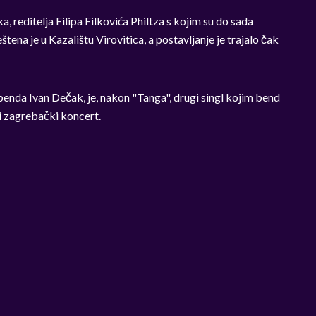
 reditelja Filipa Filkovića Philtza s kojim su do sada
tena je u Kazalištu Virovitica, a postavljanje je trajalo čak
 benda Ivan Dečak, je, nakon "Tanga", drugi singl kojim bend
ki zagrebački koncert.