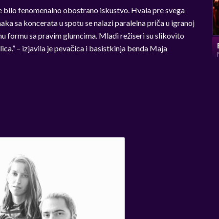
o je bilo fenomenalno obostrano iskustvo. Hvala pre svega
imaka sa koncerata u spotu se nalazi paralelna priča u igranoj
ranu formu sa pravim glumcima. Mladi režiseri su slikovito
ica.” – izjavila je pevačica i basistkinja benda Maja