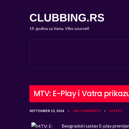
19. godina sa Vama. Vibe yourself.
MTV: E-Play i Vatra prika
SEPTEMBER 13, 2014
NO COMMENTS
LATEST
•
•
Beogradski sastav E-play premijer