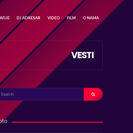
FIJE
DJ ADRESAR
VIDEO
FILM
O NAMA
VESTI
ARCH
R:
oto