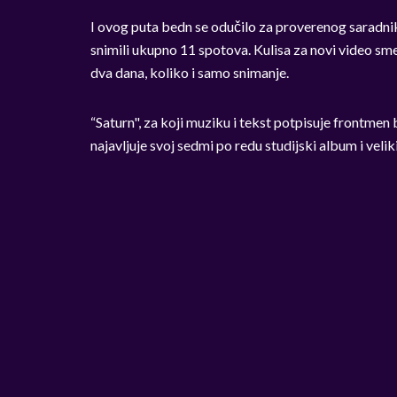
I ovog puta bedn se odučilo za proverenog saradnika,
snimili ukupno 11 spotova. Kulisa za novi video smeš
dva dana, koliko i samo snimanje.
“Saturn", za koji muziku i tekst potpisuje frontmen
najavljuje svoj sedmi po redu studijski album i veli