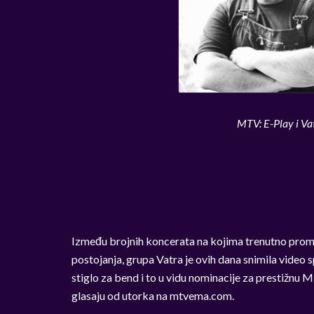
MTV: E-Play i Va
Između brojnih koncerata na kojima trenutno promov
postojanja, grupa Vatra je ovih dana snimila video sp
stiglo za bend i to u vidu nominacije za prestižn
glasaju od utorka na mtvema.com.