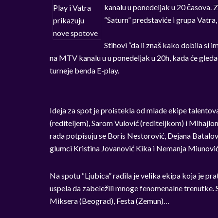
kanalu u ponedeljak u 20 časova. 
“Saturn” predstaviće i grupa Vatr
Stihovi “da li znaš kako dobila si 
na MTV kanalu u u ponedeljak u 20h, kada će gledao
turneje benda E-play.
Ideja za spot je proistekla od mlade ekipe talento
(rediteljem), Sarom Vulović (rediteljkom) i Mihajl
rada potpisuju se Boris Nestorović, Dejana Batalovi
glumci Kristina Jovanović Kika i Nemanja Miunović
Na spotu “Ljubica” radila je velika ekipa koja je pra
uspela da zabeležili mnoge fenomenalne trenutke. S
Miksera (Beograd), Festa (Zemun)…