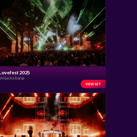
Lovefest 2025
Vrnjacka banja
VIEW SET