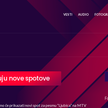
VESTI
AUDIO
FOTOGRA
SE
zuju nove spotove
FO
F
no će prikazati novi spot za pesmu “Ljubica” na MTV