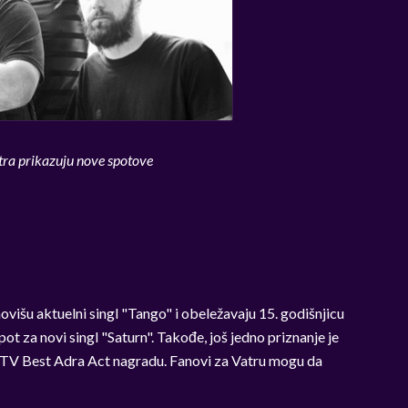
tra prikazuju nove spotove
išu aktuelni singl "Tango" i obeležavaju 15. godišnjicu
ot za novi singl "Saturn". Takođe, još jedno priznanje je
u MTV Best Adra Act nagradu. Fanovi za Vatru mogu da