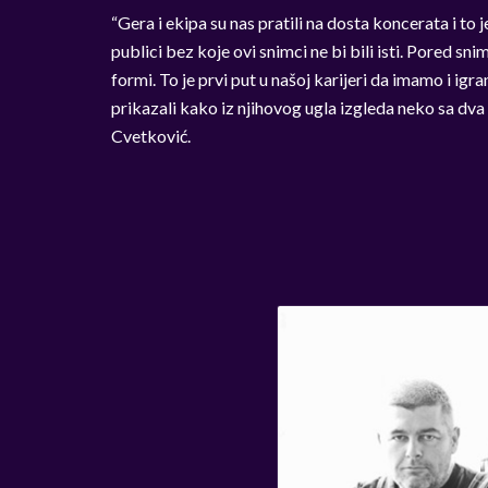
“Gera i ekipa su nas pratili na dosta koncerata i t
publici bez koje ovi snimci ne bi bili isti. Pored sn
formi. To je prvi put u našoj karijeri da imamo i ig
prikazali kako iz njihovog ugla izgleda neko sa dva l
Cvetković.