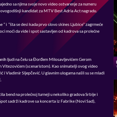
Zajedno sa njima svoje novo video ostvarenje za numeru
a, ovogodišnji kandidat za MTV Best Adria Act nagradu.
ime ” i “šta se desi kada prvo slovo skines Ljubice” zagrmeće
ci moći da vide i spot sastavljen od kadrova sa prolećne
vanih ljudi na čelu sa Đorđem Milosavljevićem Gerom
om Vitezovićem (scenaristom). Kao snimatelji ovog video
ć i Vladimir Sljepčević. U glavnim ulogama našli su se mladi
.
tila bend na prolećnoj turneji u nekoliko gradova Srbije i
pot sadrži kadrove sa koncerta iz Fabrike (Novi Sad),