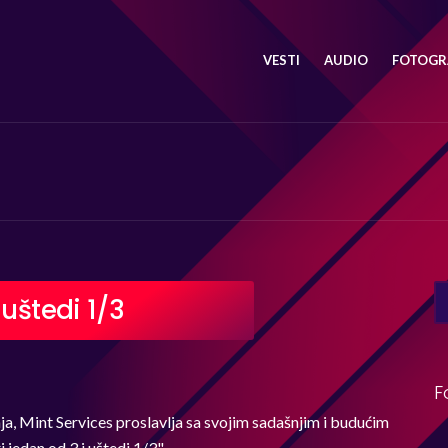
VESTI
AUDIO
FOTOGRA
SE
 uštedi 1/3
FO
F
, Mint Services proslavlja sa svojim sadašnjim i budućim
jedan od 3 i uštedi 1/3".