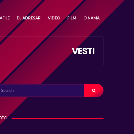
FIJE
DJ ADRESAR
VIDEO
FILM
O NAMA
VESTI
ARCH
R:
oto