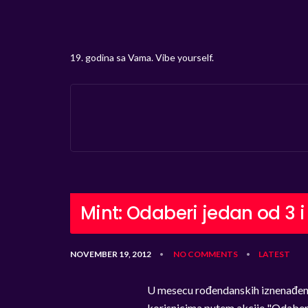
19. godina sa Vama. Vibe yourself.
Mint: Odaberi jedan od 3 i
NOVEMBER 19, 2012
NO COMMENTS
LATEST
•
•
U mesecu rođendanskih iznenađenja
korisnicima putem akcije "Odaberi 