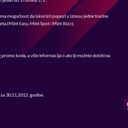
ima mogućnost da iskoristi popust u iznosu jedne trećine
ta (Mint Easy, Mint Spot i Mint Bizz).
 promo koda, a više informacija o akciji možete dobiti na
 sa 30.11.2012. godine.