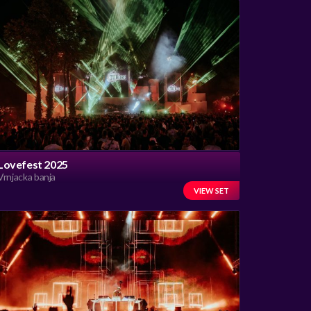
Lovefest 2025
Vrnjacka banja
VIEW SET