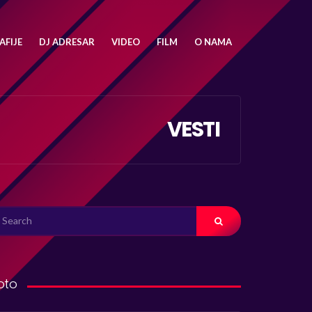
FIJE
DJ ADRESAR
VIDEO
FILM
O NAMA
VESTI
ARCH
R:
oto