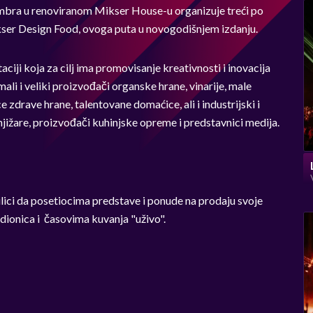
mbra u renoviranom Mikser House-u organizuje treći po
kser Design Food, ovoga puta u novogodišnjem izdanju.
ciji koja za cilj ima promovisanje kreativnosti i inovacija
li i veliki proizvođači organske hrane, vinarije, male
e zdrave hrane, talentovane domaćice, ali i industrijski i
knjižare, proizvođači kuhinjske opreme i predstavnici medija.
lici da posetiocima predstave i ponude na prodaju svoje
dionica i časovima kuvanja "uživo".