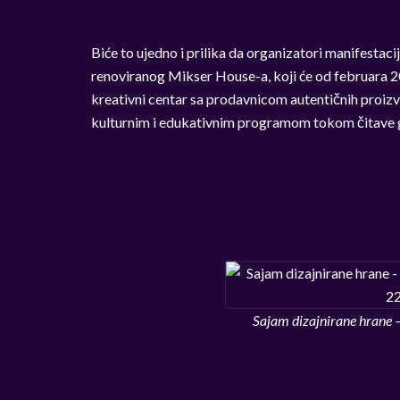
Biće to ujedno i prilika da organizatori manifestac
renoviranog Mikser House-a, koji će od februara 2
kreativni centar sa prodavnicom autentičnih proizv
kulturnim i edukativnim programom tokom čitave 
Sajam dizajnirane hrane 