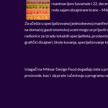
reanimacijom Savamale i 22. dece
redu sajam dizajnirane hrane – Mi
Za učešće u specijalizovanoj jednodnevnoj manifesta
na domaćoj gastronomskoj sceni mogu se prijaviti ma
radionice za izradu lokalnih specijaliteta, prodavnic
grafički dizajneri, škole kuvanja, specijalizovanje 
Izlagači na Mikser Design Food događaju biće u pri
proizvode, kao i da prate i učestvuju u programu ra