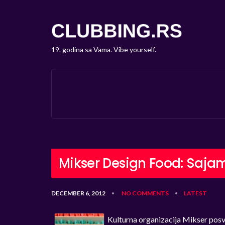
19. godina sa Vama. Vibe yourself.
Mikser Design Food: Sajam
DECEMBER 6, 2012
NO COMMENTS
LATEST
•
•
Kulturna organizacija Mikser posve