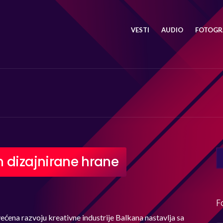
VESTI
AUDIO
FOTOGRA
SE
 dizajnirane hrane
FO
F
ćena razvoju kreativne industrije Balkana nastavlja sa