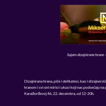
Sajam dizajnirane hrane 
Dizajnirana hrana, piće i delikatesi, kao i dizajners
hranom i svi oni mirisi i ukusi koji nas podsećaju 
Karađorđevoj 46, 22. decembra, od 12-20h.