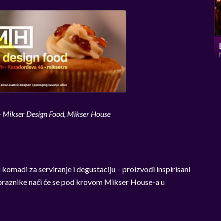
– Mikser Design Food, Mikser House
ki komadi za serviranje i degustaciju – proizvodi inspirisani
na praznike naći će se pod krovom Mikser House-a u