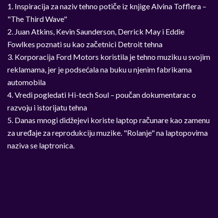
1. Inspiracija za naziv tehno potiče iz knjige Alvina Tofflera –
"The Third Wave"
2. Juan Atkins, Kevin Saunderson, Derrick May i Eddie
Fowlkes poznati su kao začetnici Detroit tehna
3. Korporacija Ford Motors koristila je tehno muziku u svojim
reklamama, jer je podsećala na buku u njenim fabrikama
automobila
4. Vredi pogledati Hi-tech Soul – poučan dokumentarac o
razvoju i istorijatu tehna
5. Danas mnogi didžejevi koriste laptop računare kao zamenu
za uređaje za reprodukciju muzike. "Rolanje" na laptopovima
naziva se laptronica.