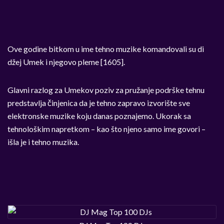
Ove godine bitkom u ime tehno muzike komandovali su di
džej Umek i njegovo pleme [1605].
Glavni razlog za Umekov poziv za pružanje podrške tehnu
predstavlja činjenica da je tehno zapravo izvorište sve
elektronske muzike koju danas poznajemo. Ukorak sa
tehnološkim napretkom – kao što njeno samo ime govori –
išla je i tehno muzika.