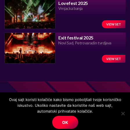
Lovefest 2025
Vrnjacka banja
VIEW SET
Exit festival 2025
Novi Sad, Petrovaradin tvrdjava
VIEW SET
Ovaj sajt koristi kolačiće kako bismo poboljšali tvoje korisničko
iskustvo. Ukoliko nastavite da koristite naš web sajt,
Handmade in Serbia 15 years ago, while listening to the great
automatski prihvatate kolačiće.
music.
OK
© Copyright. All right reserved.