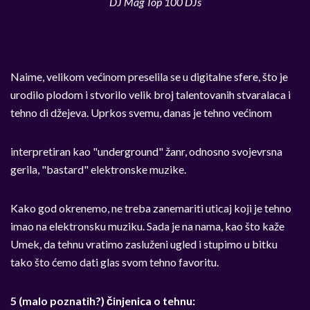
DJ Mag Top 100 DJs
Naime, velikom većinom preselila se u digitalne sfere, što je
urodilo plodom i stvorilo velik broj talentovanih stvaralaca i
tehno di džejeva. Uprkos svemu, danas je tehno većinom
interpretiran kao "underground" žanr, odnosno svojevrsna
gerila, "bastard" elektronske muzike.
Kako god okrenemo, ne treba zanemariti uticaj koji je tehno
imao na elektronsku muziku. Sada je na nama, kao što kaže
Umek, da tehnu vratimo zasluženi ugled i stupimo u bitku
tako što ćemo dati glas svom tehno favoritu.
5 (malo poznatih?) činjenica o tehnu: