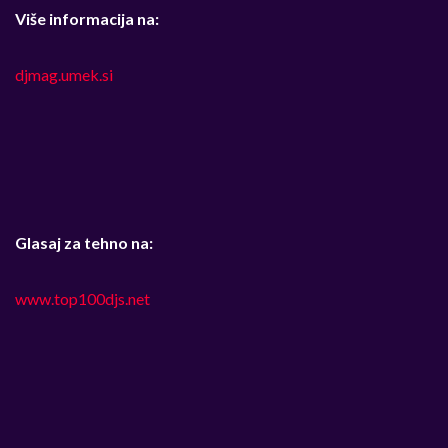
Više informacija na:
djmag.umek.si
Glasaj za tehno na:
www.top100djs.net