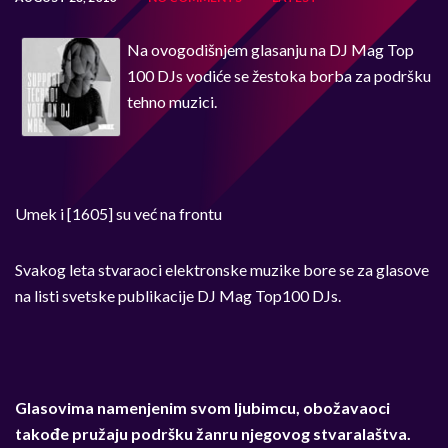
Na ovogodišnjem glasanju na DJ Mag Top
100 DJs vodiće se žestoka borba za podršku
tehno muzici.
Umek i [1605] su već na frontu
Svakog leta stvaraoci elektronske muzike bore se za glasove
na listi svetske publikacije DJ Mag Top100 DJs.
Glasovima namenjenim svom ljubimcu, obožavaoci
takođe pružaju podršku žanru njegovog stvaralaštva.