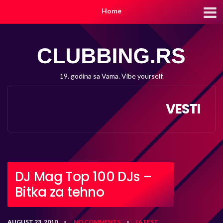
Home
19. godina sa Vama. Vibe yourself.
VESTI
DJ Mag Top 100 DJs –
Bitka za tehno
AUGUST 23, 2010
NO COMMENTS
LATEST
•
•