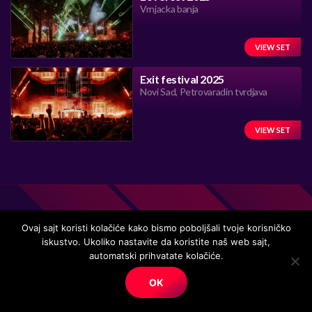
Vrnjacka banja
VIEW SET
Exit festival 2025
Novi Sad, Petrovaradin tvrdjava
VIEW SET
Ovaj sajt koristi kolačiće kako bismo poboljšali tvoje korisničko
iskustvo. Ukoliko nastavite da koristite naš web sajt,
Handmade in Serbia 15 years ago, while listening to the great
automatski prihvatate kolačiće.
music.
OK
© Copyright. All right reserved.