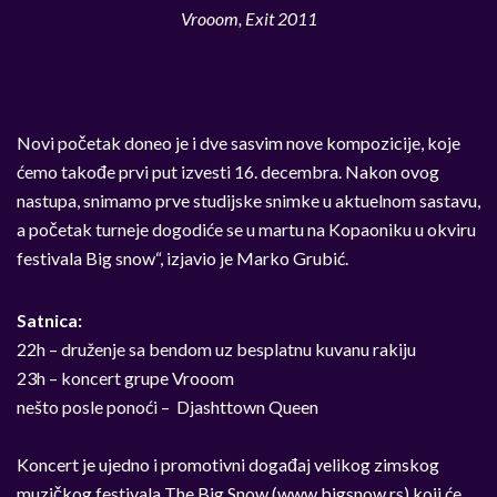
Vrooom, Exit 2011
Novi početak doneo je i dve sasvim nove kompozicije, koje
ćemo takođe prvi put izvesti 16. decembra. Nakon ovog
nastupa, snimamo prve studijske snimke u aktuelnom sastavu,
a početak turneje dogodiće se u martu na Kopaoniku u okviru
festivala Big snow“, izjavio je Marko Grubić.
Satnica:
22h – druženje sa bendom uz besplatnu kuvanu rakiju
23h – koncert grupe Vrooom
nešto posle ponoći – Djashttown Queen
Koncert je ujedno i promotivni događaj velikog zimskog
muzičkog festivala The Big Snow (www.bigsnow.rs) koji će