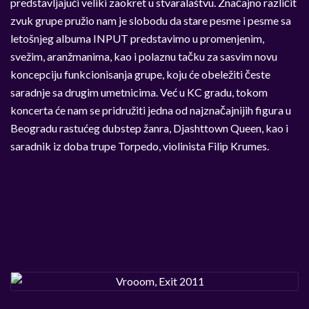
predstavljajući veliki zaokret u stvaralaštvu. Značajno različit
zvuk grupe pružio nam je slobodu da stare pesme i pesme sa
letošnjeg albuma INPUT predstavimo u promenjenim,
svežim, aranžmanima, kao i polaznu tačku za sasvim novu
koncepciju funkcionisanja grupe, koju će obeležiti česte
saradnje sa drugim umetnicima. Već u KC gradu, tokom
koncerta će nam se pridružiti jedna od najznačajnijih figura u
Beogradu rastućeg dubstep žanra, Djashttown Queen, kao i
saradnik iz doba trupe Torpedo, violinista Filip Krumes.