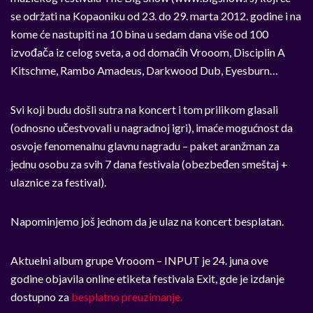
se održati na Kopaoniku od 23. do 29. marta 2012. godine i na
kome će nastupiti na 10 bina u sedam dana više od 100
izvođača iz celog sveta, a od domaćih Vrooom, Disciplin A
Kitschme, Rambo Amadeus, Darkwood Dub, Eyesburn…
Svi koji budu došli sutra na koncert i tom prilikom glasali
(odnosno učestvovali u nagradnoj igri), imaće mogućnost da
osvoje fenomenalnu glavnu nagradu – paket aranžman za
jednu osobu za svih 7 dana festivala (obezbeđen smeštaj +
ulaznice za festival).
Napominjemo još jednom da je ulaz na koncert besplatan.
Aktuelni album grupe Vrooom – INPUT je 24. juna ove
godine objavila online etiketa festivala Exit, gde je izdanje
dostupno za
besplatno preuzimanje.