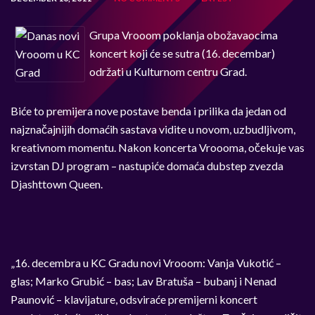
Grupa Vrooom poklanja obožavaocima
koncert koji će se sutra (16. decembar)
održati u Kulturnom centru Grad.
Biće to premijera nove postave benda i prilika da jedan od
najznačajnijih domaćih sastava vidite u novom, uzbudljivom,
kreativnom momentu. Nakon koncerta Vroooma, očekuje vas
izvrstan DJ program – nastupiće domaća dubstep zvezda
Djashttown Queen.
„16. decembra u KC Gradu novi Vrooom: Vanja Vukotić –
glas; Marko Grubić – bas; Lav Bratuša – bubanj i Nenad
Paunović – klavijature, odsviraće premijerni koncert