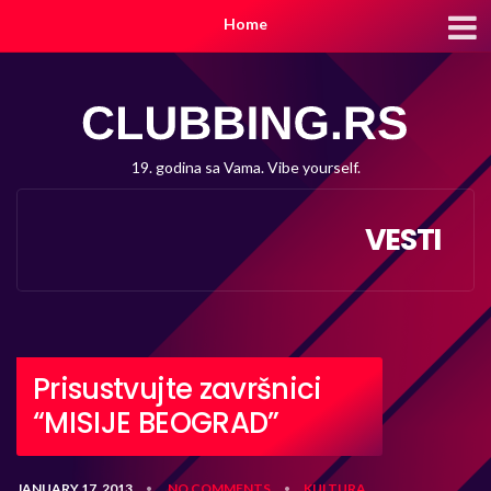
Home
19. godina sa Vama. Vibe yourself.
VESTI
Prisustvujte završnici
“MISIJE BEOGRAD”
JANUARY 17, 2013
NO COMMENTS
KULTURA
•
•