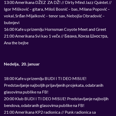
13:00 Amerikana DŽEZ ZA DŽ! // Dirty Mind Jazz Quintet //
Igor Mišković – gitara, Miloš Bosnić – bas, Milana Popović –
vokal, Srđan Mijalković – tenor sax, Nebojša Obradović –
bubnjevi
16:00 Kafe u prizemlju Hornsman Coyote Meet and Greet
21:00 Amerikana Svi kao 1 veče // Бвана, Конза Шностра,
Ana the bejbe
Nedelja, 20. januar
18:00 Kafe u prizemlju BUDI I TI DEO MISIJE!
Predstavljanje najboljih prijavljenih projekata, odabranih
glasovima publike na FB!
20:00 Klub BUDI I TI DEO MISIJE! Predstavljanje najboljih
bendova, odabranih glasovima publike na FB!
21:00 Amerikana KP2 radionica // Punk radionica sa