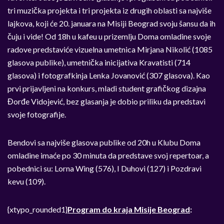
tri muzička projekta i tri projekta iz drugih oblasti sa najviše
lajkova, koji će 20. januara na Misiji Beograd svoju šansu da ih
čuju i vide! Od 18h u kafeu u prizemlju Doma omladine svoje
radove predstaviće vizuelna umetnica Mirjana Nikolić (1085
glasova publike), umetnička inicijativa Kravatisti (714
glasova) i fotografkinja Lenka Jovanović (307 glasova). Kao
prvi prijavljeni na konkurs, mladi student grafičkog dizajna
Đorđe Vidojević, bez glasanja je dobio priliku da predstavi
svoje fotografije.
Bendovi sa najviše glasova publike od 20h u Klubu Doma
omladine imaće po 30 minuta da predstave svoj repertoar, a
pobednici su: Lorna Wing (576), I Duhovi (127) i Pozdravi
kevu (109).
{xtypo_rounded1}
Program do kraja Misije Beograd
: