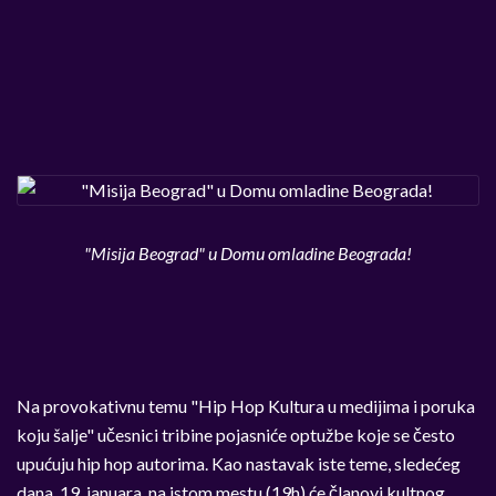
"Misija Beograd" u Domu omladine Beograda!
Na provokativnu temu "Hip Hop Kultura u medijima i poruka
koju šalje" učesnici tribine pojasniće optužbe koje se često
upućuju hip hop autorima. Kao nastavak iste teme, sledećeg
dana, 19. januara, na istom mestu (19h) će članovi kultnog