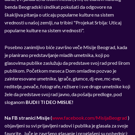
benda Beogradski sindikat pokušati da odgovore na
škakljiva pitanja o uticaju popularne kulture na sistem
vrednosti u našoj zemlji, na tribini "Projekat Srbija: Uticaj
popularne kulture na sistem vrednosti".
Posebno zanimljivo biće završno veče Misije Beograd, kada
je planirano predstavljanje mladih umetnika, koji po
glasovima publike zaslužuju da predstave svoj rad pred širom
publikom. Početkom meseca Dom omladine pozvao je
zainteresovane umetnike, igrače, glumce, dj-eve, mc-eve,
reditelje, pevače, fotografe, režisere i sve druge umetnike koji
žele da predstave svoj rad javno, da pošalju predloge, pod
sloganom
BUDI I TI DEO MISIJE!
Na FB stranici Misije
(
www.facebook.com/MisijaBeograd
)
objavljeni su svi prijavljeni radovi i publika je glasala za svoje
favorite. Juče je završeno glasanje i proglašeni su pobednici: