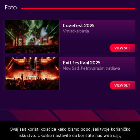
Foto
Lovefest 2025
Vrnjacka banja
VIEW SET
Exit festival 2025
Novi Sad, Petrovaradin tvrdjava
VIEW SET
Ovaj sajt koristi kolačiće kako bismo poboljšali tvoje korisničko
iskustvo. Ukoliko nastavite da koristite naš web sajt,