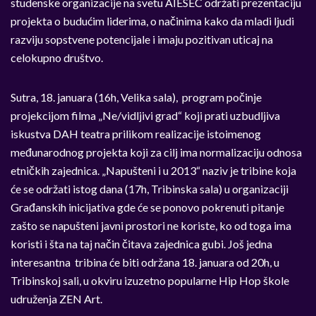
studenske organizacije na svetu AIESEC održati prezentaciju
projekta o budućim liderima, o načinima kako da mladi ljudi
razviju sopstvene potencijale i imaju pozitivan uticaj na
celokupno društvo.
Sutra, 18. januara (16h, Velika sala), program počinje
projekcijom filma „Ne/vidljivi grad“ koji prati uzbudljiva
iskustva DAH teatra prilikom realizacije istoimenog
međunarodnog projekta koji za cilj ima normalizaciju odnosa
etničkih zajednica. „Napušteni i u 2013“ naziv je tribine koja
će se održati istog dana (17h, Tribinska sala) u organizaciji
Građanskih inicijativa gde će se ponovo pokrenuti pitanje
zašto se napušteni javni prostori ne koriste, ko od toga ima
koristi i šta na taj način čitava zajednica gubi. Još jedna
interesantna tribina će biti održana 18. januara od 20h, u
Tribinskoj sali, u okviru izuzetno popularne Hip Hop škole
udruženja ZEN Art.