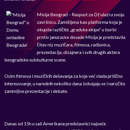
Misija Beograd – Raspust za Dž ulazi u svoju
završnicu. Zamišljena kao platforma koja je
okupila različite „gradske ekipe“ u borbi
protiv januraske dosade Misija je predstavila
čitav niz muzičara, filmova, radionica,
prezentacija, dizajnera i svih drugih aktera
beogradske subkulturne scene.
Osim filmova i muzičkih dešavanja za koje već vlada prilično
interesovanje, u narednih nekoliko dana izdvajaju se i naročito
zanimljive prezentacije i debate.
Danas od 15h u sali Amerikana predstavnici najveće