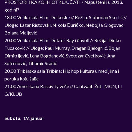
PROSTORI I KAKO IH OTKLJUČATI / Napušteni i u 2013.
godini?
18:00 Velika sala Film: Do koske // Režija: Slobodan Skerlić //
Uloge: Lazar Ristovski, Nikola Đuričko, Nebojša Glogovac,
Bojana Maljević
20:00 Velika sala Film: Doktor Ray i đavoli // Režija: Dinko
Tucaković // Uloge: Paul Murray, Dragan Bjelogrlić, Bojan
Dimitrijević, Lena Bogdanović, Svetozar Cvetković, Ana
Sofrenović, Tihomir Stanić
20.00 Tribinska sala Tribina: Hip hop kultura u medijima i
poruka koju šalje
21:00 Amerikana Bassivity veče // Cantwait, Žuti, MCN, Ill
G/KLUB
Subota, 19. januar