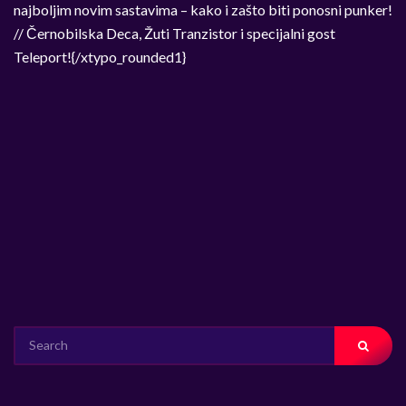
najboljim novim sastavima – kako i zašto biti ponosni punker!
// Černobilska Deca, Žuti Tranzistor i specijalni gost
Teleport!{/xtypo_rounded1}
SEARCH
FOR: