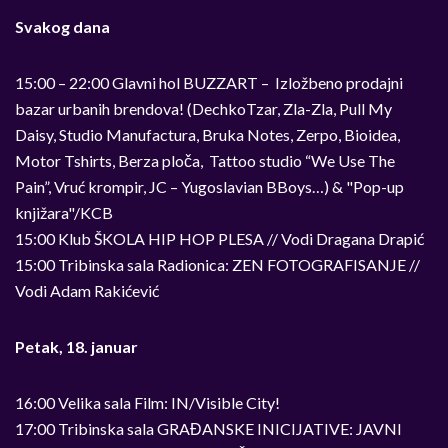
Svakog dana
15:00 – 22:00 Glavni hol BUZZART – Izložbeno prodajni
bazar urbanih brendova! (DechkoTzar, Zla-Zla, Pull My
Daisy, Studio Manufactura, Bruka Notes, Zerpo, Bioidea,
Motor Tshirts, Berza ploča, Tattoo studio “We Use The
Pain”, Vruć krompir, JC – Yugoslavian BBoys…) & "Pop-up
knjižara"/KCB
15:00 Klub ŠKOLA HIP HOP PLESA // Vodi Dragana Drapić
15:00 Tribinska sala Radionica: ZEN FOTOGRAFISANJE //
Vodi Adam Rakićević
Petak, 18. januar
16:00 Velika sala Film: IN/Visible City!
17:00 Tribinska sala GRAĐANSKE INICIJATIVE: JAVNI