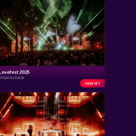
Lovefest 2025
Vrnjacka banja
VIEW SET