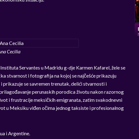
na Cecilia
nstituta Servantes u Madridu g-dje Karmen Kafarel, žele se
ka stvarnost i fotografija na kojoj se najčešće prikazuju
 i prikazuje se savremen trenutak, delići stvarnosti i
e prilagođavanje perunaskih porodica životu nakon razornog
 život i frustracije meksičkih emigranata, zatim svakodnevni
ivot u Meksiku viđen očima jednog taksiste i profesionalnog
ua i Argentine.