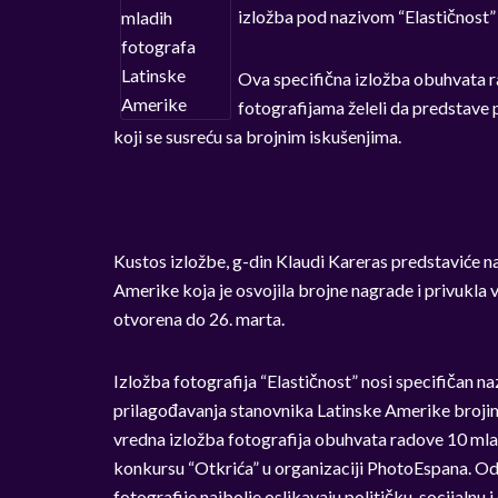
izložba pod nazivom “Elastičnost” 
Ova specifična izložba obuhvata r
fotografijama želeli da predstave
koji se susreću sa brojnim iskušenjima.
Kustos izložbe, g-din Klaudi Kareras predstaviće n
Amerike koja je osvojila brojne nagrade i privukla 
otvorena do 26. marta.
Izložba fotografija “Elastičnost” nosi specifičan naz
prilagođavanja stanovnika Latinske Amerike broj
vredna izložba fotografija obuhvata radove 10 mlad
konkursu “Otkrića” u organizaciji PhotoEspana. Od 
fotografije najbolje oslikavaju političku, socijalnu