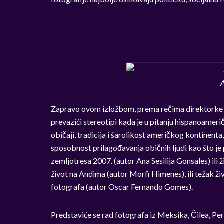
A
Zapravo ovom izložbom, prema rečima direktorke I
prevazići stereotipi kada je u pitanju hispanoamerič
običaji, tradicija i šarolikost američkog kontinenta,
sposobnost prilagođavanja običnih ljudi kao što j
zemljotresa 2007. (autor Ana Sesilija Gonsales) ili
život na Andima (autor Morfi Himenes), ili težak ž
fotografa (autor Oscar Fernando Gomes).
Predstaviće se rad fotografa iz Meksika, Čilea, Per