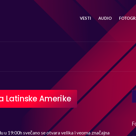
VESTI
AUDIO
FOTOGRA
SE
fa Latinske Amerike
FO
F
edu u 19:00h svečano se otvara velika i veoma značajna