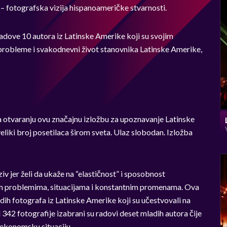
– fotografska vizija hispanoameričke stvarnosti.
adove 10 autora iz Latinske Amerike koji su svojim
 probleme i svakodnevni život stanovnika Latinske Amerike,
a otvaranju ovu značajnu izložbu za upoznavanje Latinske
veliki broj posetilaca širom sveta. Ulaz slobodan. Izložba
iv jer želi da ukaže na “elastičnost” i sposobnost
im problemima, situacijama i konstantnim promenama. Ova
ih fotografa iz Latinske Amerike koji su učestvovali na
342 fotografije izabrani su radovi deset mladih autora čije
 i ekonomsku situaciju.