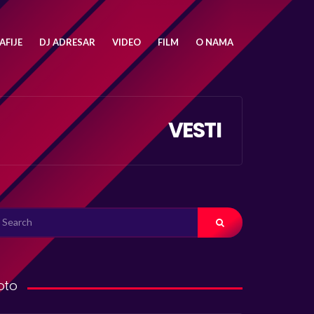
FIJE
DJ ADRESAR
VIDEO
FILM
O NAMA
VESTI
ARCH
R:
oto